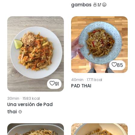
gambas 🍜🥢😃
85
40min
·
1771
kcal
91
PAD THAI
30min
·
1583
kcal
Una versión de Pad
thai 🍲