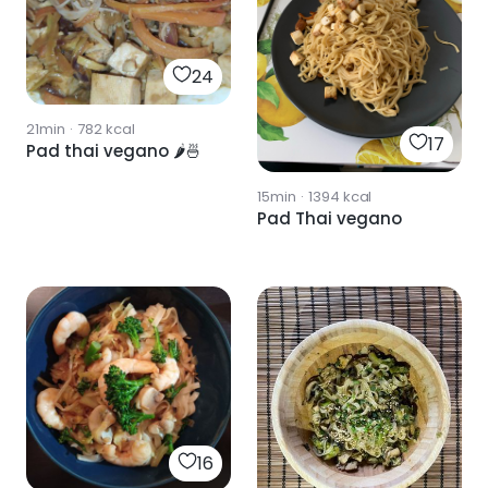
24
21min
·
782
kcal
17
Pad thai vegano 🌶️🍜
15min
·
1394
kcal
Pad Thai vegano
16