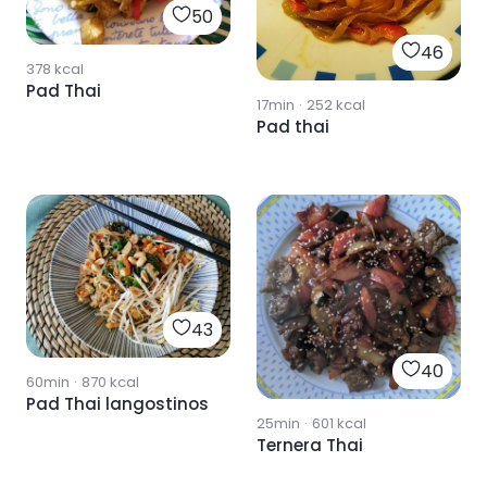
50
46
378
kcal
Pad Thai
17min
·
252
kcal
Pad thai
43
40
60min
·
870
kcal
Pad Thai langostinos
25min
·
601
kcal
Ternera Thai