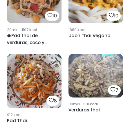
10
10
20min
·
1107
kcal
1880
kcal
🥥Pad thai de
Udon Thai Vegano
verduras, coco y
mango🥭
7
8
30min
·
681
kcal
Verduras thai
912
kcal
Pad Thai