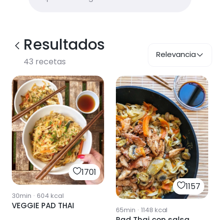
Resultados
Relevancia
43
recetas
1701
1157
30min
·
604
kcal
VEGGIE PAD THAI
65min
·
1148
kcal
Pad Thai con salsa