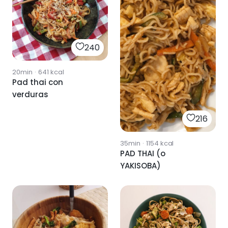
240
20min
·
641
kcal
Pad thai con
verduras
216
35min
·
1154
kcal
PAD THAI (o
YAKISOBA)