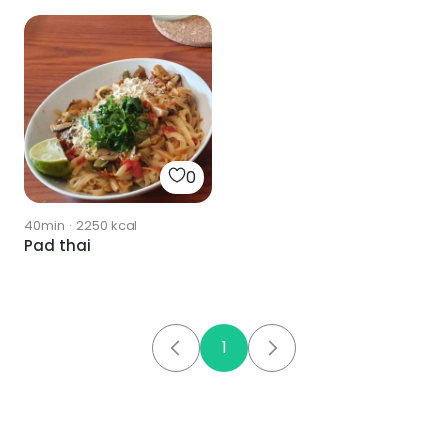
0
40min
·
2250
kcal
Pad thai
1