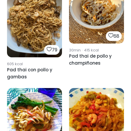
68
79
30min
·
415
kcal
Pad thai de pollo y
champiñones
605
kcal
Pad thai con pollo y
gambas