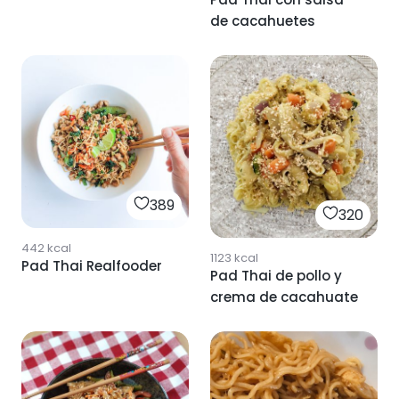
de cacahuetes
389
320
442
kcal
1123
kcal
Pad Thai Realfooder
Pad Thai de pollo y
crema de cacahuate