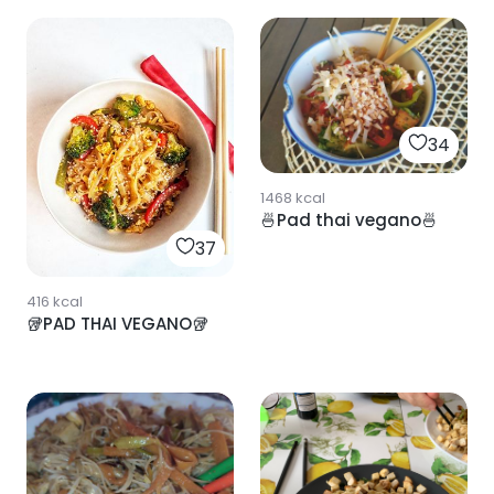
34
1468
kcal
🍜Pad thai vegano🍜
37
416
kcal
🥡PAD THAI VEGANO🥡