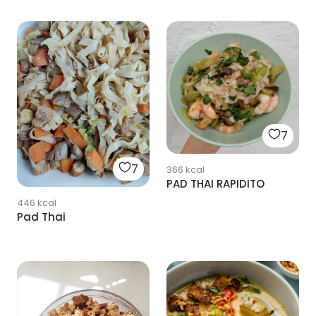
7
7
366
kcal
PAD THAI RAPIDITO
446
kcal
Pad Thai