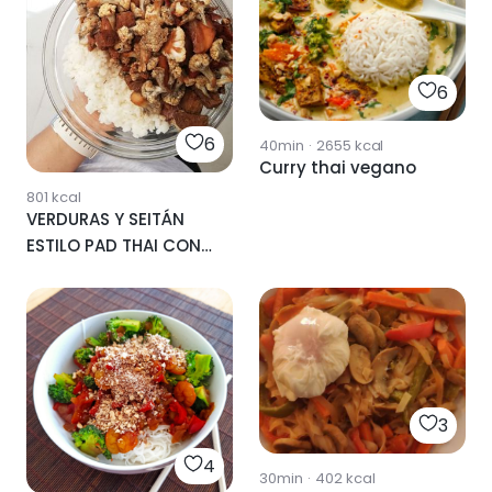
6
6
40min
·
2655
kcal
Curry thai vegano
801
kcal
VERDURAS Y SEITÁN
ESTILO PAD THAI CON
ARROZ 🥡
3
4
30min
·
402
kcal