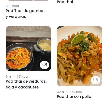
Pad thai
603
kcal
Pad Thai de gambas
y verduras
1
5min
·
491
kcal
1
Pad thai de verduras,
soja y cacahuete
30min
·
1173
kcal
Pad thaï con pollo