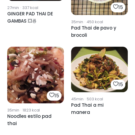
15
27min
·
337
kcal
GINGER PAD THAI DE
GAMBAS 💥🍜
35min
·
450
kcal
Pad Thai de pavo y
brocoli
15
15
45min
·
503
kcal
Pad Thai a mi
35min
·
1823
kcal
manera
Noodles estilo pad
thai