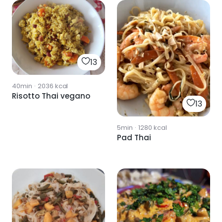
13
40min
·
2036
kcal
Risotto Thai vegano
13
5min
·
1280
kcal
Pad Thai