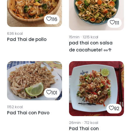
116
111
636
kcal
15min
·
1215
kcal
Pad Thai de pollo
pad thai con salsa
de cacahuete! 🥜🥦
101
1152
kcal
92
Pad Thai con Pavo
26min
·
712
kcal
Pad Thai con