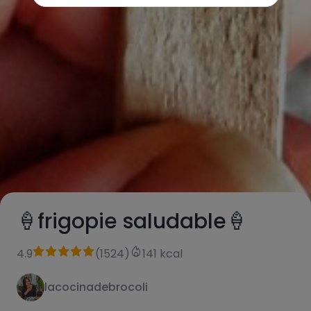
🍦frigopie saludable🍦
4.9
(
1524
)
141 kcal
lacocinadebrocoli