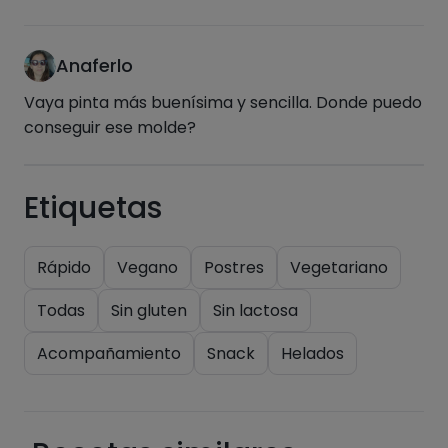
de las recetas, y desbloquear muchas más
funcionalidades PLUS.
Anaferlo
Pásate al PLUS
Vaya pinta más buenísima y sencilla. Donde puedo
conseguir ese molde?
Etiquetas
Rápido
Vegano
Postres
Vegetariano
Todas
Sin gluten
Sin lactosa
Acompañamiento
Snack
Helados