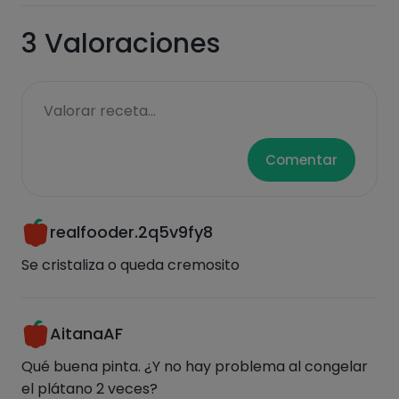
3
Valoraciones
Grasas
Sal
Valorar receta...
Comentar
Azúcares
Grasas
saturadas
realfooder.2q5v9fy8
Se cristaliza o queda cremosito
AitanaAF
Qué buena pinta. ¿Y no hay problema al congelar
Hazte PLUS para ver la información nutricional
el plátano 2 veces?