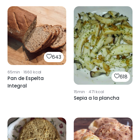
643
65min
·
1660
kcal
618
Pan de Espelta
Integral
15min
·
471
kcal
Sepia a la plancha