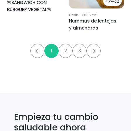
432
🌸SÁNDWICH CON
BURGUER VEGETAL🌸
8min
·
1313
kcal
Hummus de lentejas
y almendras
1
2
3
Empieza tu cambio
saludable ahora