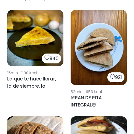
mutabal y lechuga
guacamole
940
15min
·
1190
kcal
921
La que te hace llorar,
la de siempre, la
52min
·
953
kcal
tradicional.
🌸PAN DE PITA
INTEGRAL🌸