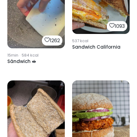
1093
1262
537
kcal
Sandwich California
15min
·
584
kcal
Sándwich 🥪