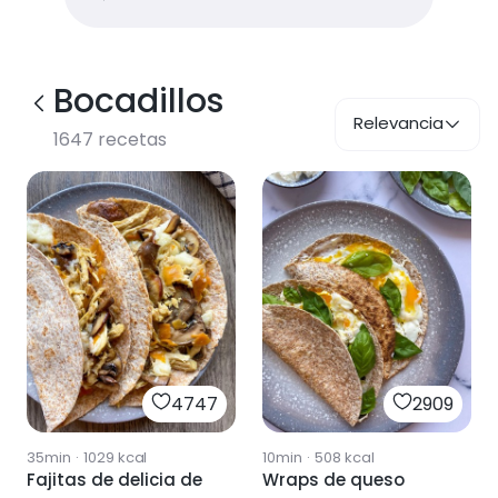
Bocadillos
Relevancia
1647
recetas
4747
2909
35min
·
1029
kcal
10min
·
508
kcal
Fajitas de delicia de
Wraps de queso