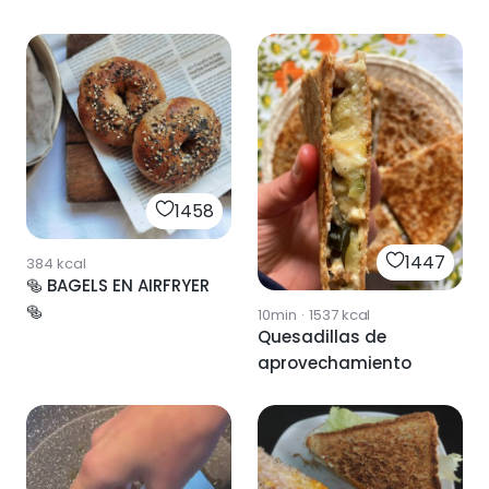
1458
1447
384
kcal
🥯 BAGELS EN AIRFRYER
🥯
10min
·
1537
kcal
Quesadillas de
aprovechamiento