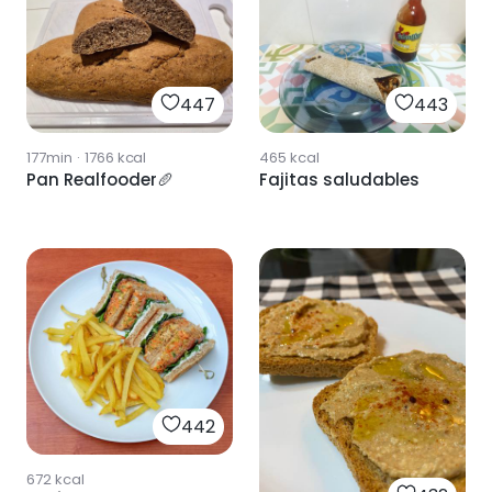
447
443
177min
·
1766
kcal
465
kcal
Pan Realfooder🥖
Fajitas saludables
442
672
kcal