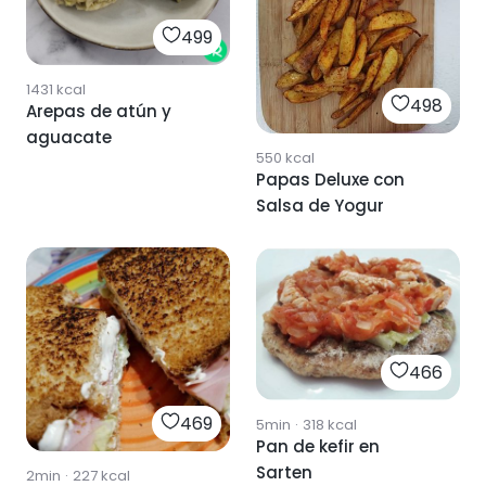
499
1431
kcal
498
Arepas de atún y
aguacate
550
kcal
Papas Deluxe con
Salsa de Yogur
466
469
5min
·
318
kcal
Pan de kefir en
Sarten
2min
·
227
kcal