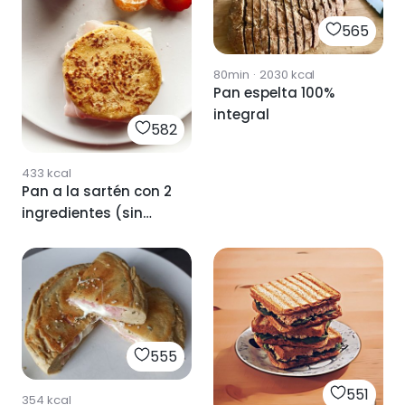
565
80min
·
2030
kcal
Pan espelta 100%
integral
582
433
kcal
Pan a la sartén con 2
ingredientes (sin
gluten)
555
551
354
kcal