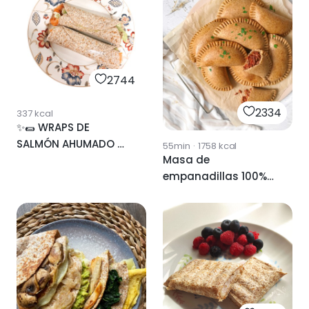
2744
2334
337
kcal
✨🌯 WRAPS DE
SALMÓN AHUMADO 🌯
55min
·
1758
kcal
Masa de
✨
empanadillas 100%
integral