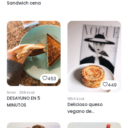
Sandwich cena
453
449
5min
·
358
kcal
DESAYUNO EN 5
1854
kcal
Delicioso queso
MINUTOS
vegano de
anacardos ❤️🌾