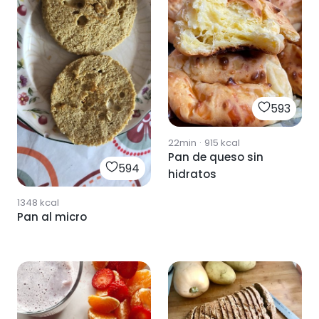
593
22min
·
915
kcal
Pan de queso sin
594
hidratos
1348
kcal
Pan al micro