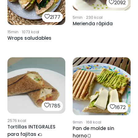
2092
2177
5min
·
230
kcal
Merienda rápida
15min
·
1073
kcal
Wraps saludables
1785
1672
2576
kcal
9min
·
168
kcal
Tortillas INTEGRALES
Pan de molde sin
para fajitas 🌮
horno🍞