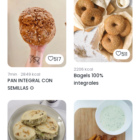
511
517
2206
kcal
7min
·
2849
kcal
Bagels 100%
PAN INTEGRAL CON
integrales
SEMILLAS 🌻