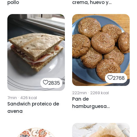
pollo
crema, huevo y
albahaca
2768
2835
222min
·
2269
kcal
7min
·
426
kcal
Pan de
Sandwich proteico de
hamburguesa
avena
integral 🍔