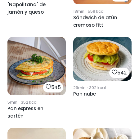
"Napolitana" de
18min
·
559
kcal
jamón y queso
Sándwich de atún
cremoso fitt
542
545
29min
·
302
kcal
Pan nube
5min
·
352
kcal
Pan express en
sartén