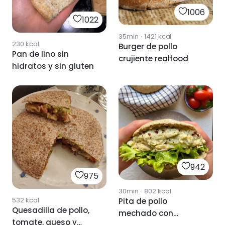
1006
1022
35min
·
1421
kcal
230
kcal
Burger de pollo
Pan de lino sin
crujiente realfood
hidratos y sin gluten
942
975
30min
·
802
kcal
532
kcal
Pita de pollo
Quesadilla de pollo,
mechado con
tomate, queso y