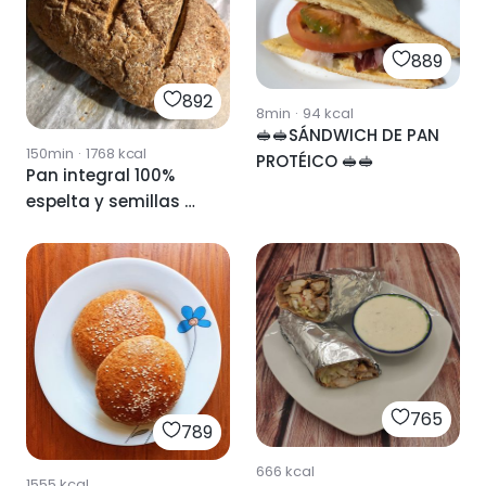
889
892
8min
·
94
kcal
🥪🥪SÁNDWICH DE PAN
150min
·
1768
kcal
PROTÉICO 🥪🥪
Pan integral 100%
espelta y semillas 🍞
🌾
765
789
666
kcal
1555
kcal