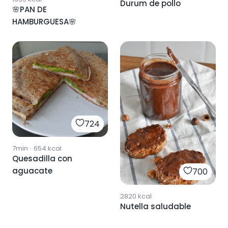
Durum de pollo
🌸PAN DE
HAMBURGUESA🌸
724
7min
·
654
kcal
Quesadilla con
aguacate
700
2820
kcal
Nutella saludable