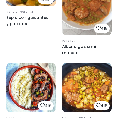
32min
·
301
kcal
Sepia con guisantes
y patatas
419
1289
kcal
Albondigas a mi
manera
416
416