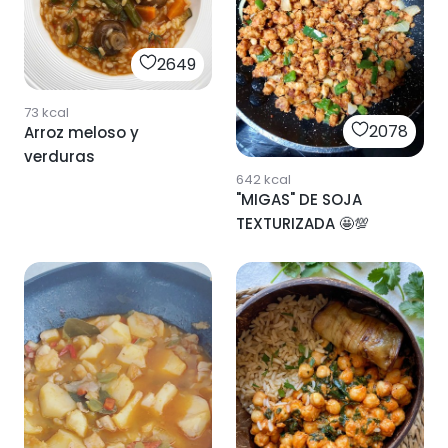
2649
73
kcal
2078
Arroz meloso y
verduras
642
kcal
"MIGAS" DE SOJA
TEXTURIZADA 🤩💯