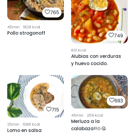
765
45min
·
1828
kcal
Pollo strogonoff
749
601
kcal
Alubias con verduras
y huevo cocido.
693
715
45min
·
259
kcal
Merluza a la
25min
·
1086
kcal
calabaza!!🍲🤤
Lomo en salsa