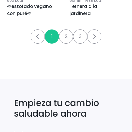
500
kcal
50min
·
1488
kcal
🌱estofado vegano
Ternera a la
con puré🌱
jardinera
1
2
3
Empieza tu cambio
saludable ahora