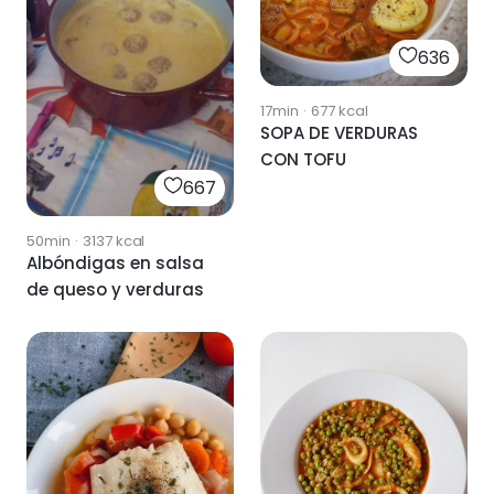
636
17min
·
677
kcal
SOPA DE VERDURAS
CON TOFU
667
50min
·
3137
kcal
Albóndigas en salsa
de queso y verduras