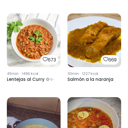
673
669
45min
·
1486
kcal
30min
·
1227
kcal
Lentejas al Curry 🍲✨
Salmón a la naranja