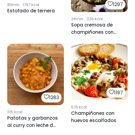
1297
80min
·
1797
kcal
Estofado de ternera
26min
·
326
kcal
Sopa cremosa de
champiñones con
leche de coco y
cúrcuma
1197
1283
575
kcal
1115
kcal
Champiñones con
Patatas y garbanzos
huevos escalfados
al curry con leche de
coco🌱