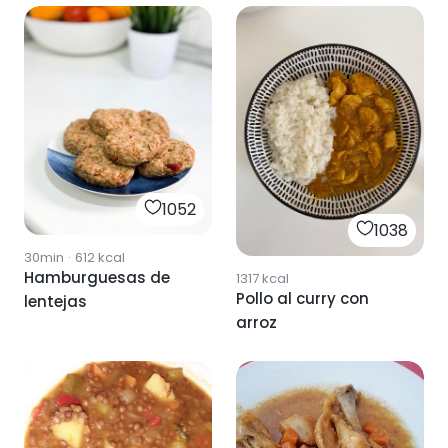
1052
1038
30min
·
612
kcal
Hamburguesas de
1317
kcal
Pollo al curry con
lentejas
arroz