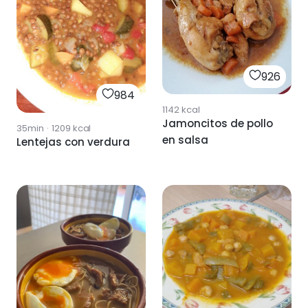
926
984
1142
kcal
Jamoncitos de pollo
35min
·
1209
kcal
en salsa
Lentejas con verdura