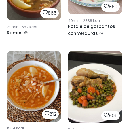
860
865
40min
·
2338
kcal
Potaje de garbanzos
20min
·
552
kcal
Ramen 🍲
con verduras 🍲
812
805
1934
kcal