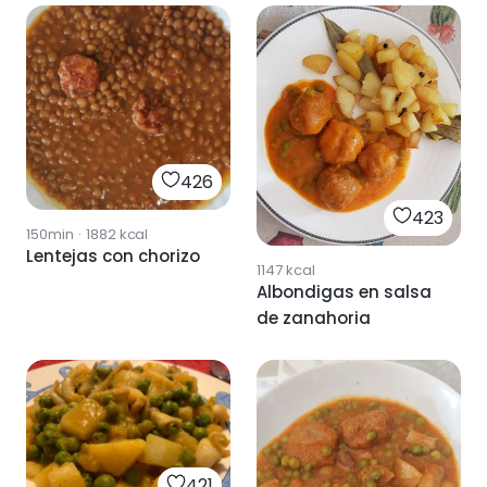
426
423
150min
·
1882
kcal
Lentejas con chorizo
1147
kcal
Albondigas en salsa
de zanahoria
421