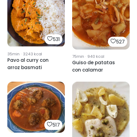
531
527
35min
·
3243
kcal
75min
·
940
kcal
Pavo al curry con
Guiso de patatas
arroz basmati
con calamar
517