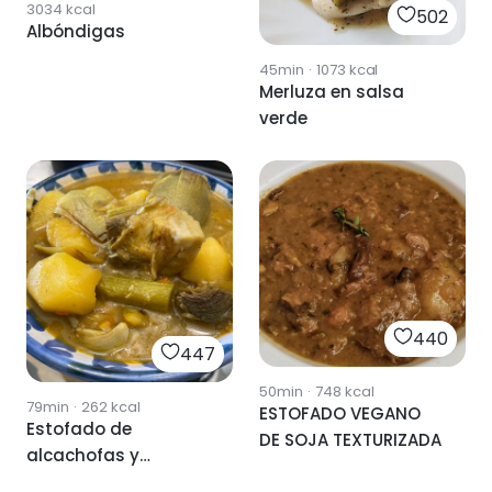
3034
kcal
502
Albóndigas
45min
·
1073
kcal
Merluza en salsa
verde
440
447
50min
·
748
kcal
79min
·
262
kcal
ESTOFADO VEGANO
Estofado de
DE SOJA TEXTURIZADA
alcachofas y
patatas