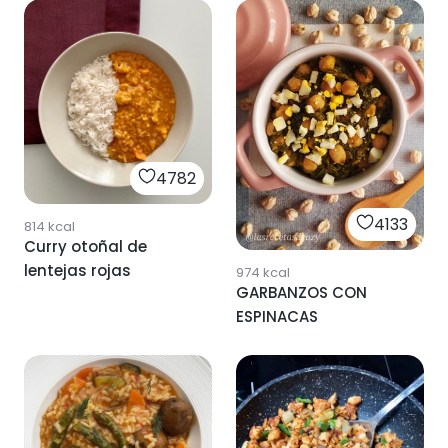
4782
4133
814
kcal
Curry otoñal de
lentejas rojas
974
kcal
GARBANZOS CON
ESPINACAS