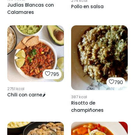
274
kcal
Judías Blancas con
Pollo en salsa
Calamares
795
790
2751
kcal
Chili con carne🌶
387
kcal
Risotto de
champiñones