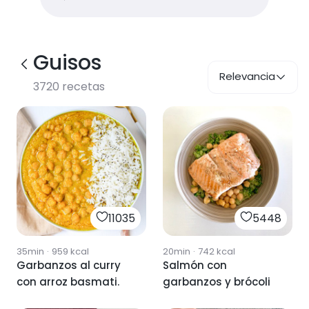
Guisos
Relevancia
3720
recetas
11035
5448
35min
·
959
kcal
20min
·
742
kcal
Garbanzos al curry
Salmón con
con arroz basmati.
garbanzos y brócoli