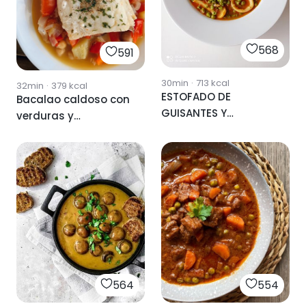
568
591
30min
·
713
kcal
32min
·
379
kcal
ESTOFADO DE
Bacalao caldoso con
GUISANTES Y
verduras y
CALAMARES
garbanzos
564
554