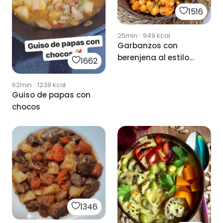
1516
25min
·
949
kcal
Garbanzos con
berenjena al estilo
1662
hindú
62min
·
1238
kcal
Guiso de papas con
chocos
1346