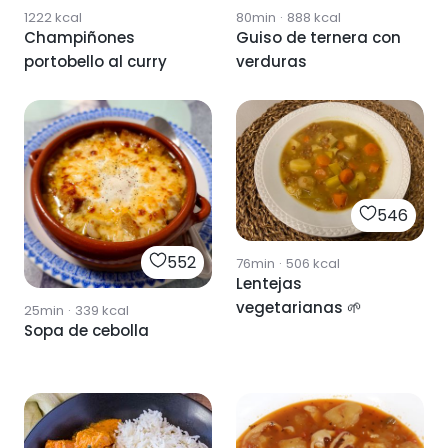
1222
kcal
80min
·
888
kcal
Champiñones
Guiso de ternera con
portobello al curry
verduras
546
552
76min
·
506
kcal
Lentejas
vegetarianas 🌱
25min
·
339
kcal
Sopa de cebolla