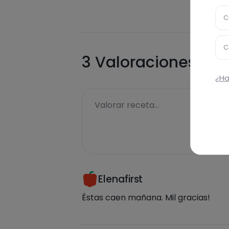
C
C
3
Valoraciones
¿Ha
Valorar receta...
Elenafirst
Éstas caen mañana. Mil gracias!