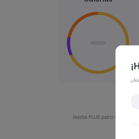
¡
¿Aú
Des
Hazte PLUS para ver la inf