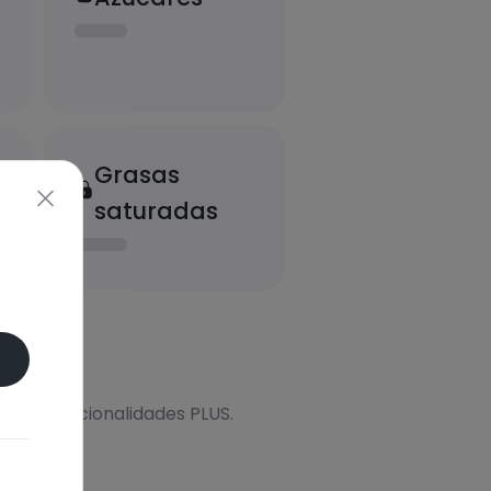
Grasas
saturadas
onal
s más funcionalidades PLUS.