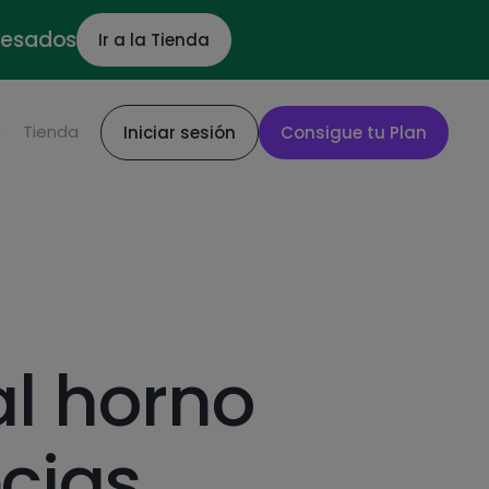
ocesados
Ir a la Tienda
S
Tienda
Iniciar sesión
Consigue tu Plan
al horno
cias