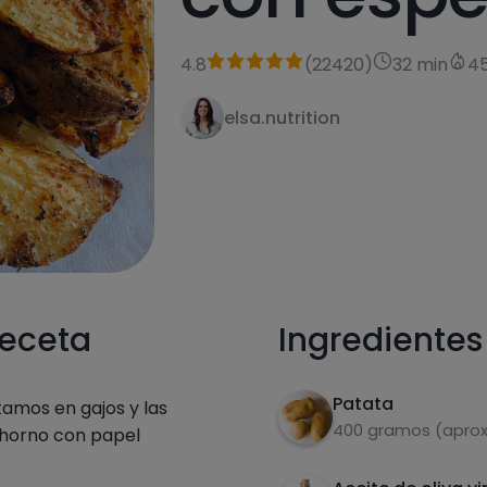
4.8
(
22420
)
32 min
45
elsa.nutrition
receta
Ingredientes
Patata
tamos en gajos y las
400 gramos (aprox
 horno con papel