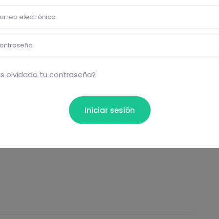
orreo electrónico
ontraseña
Eti
s olvidado tu contraseña?
Curr
Vege
Iniciar sesión
Comentar
Aco