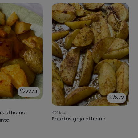
2274
872
s al horno
421
kcal
Patatas gajo al horno
ante