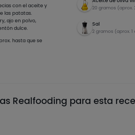
Aceite de oliva vi
cias con el aceite y
20 gramos (aprox.
e las patatas.
, ajo en polvo,
Sal
mentón dulce.
2 gramos (aprox. 1
rox. hasta que se
as Realfooding para esta rec