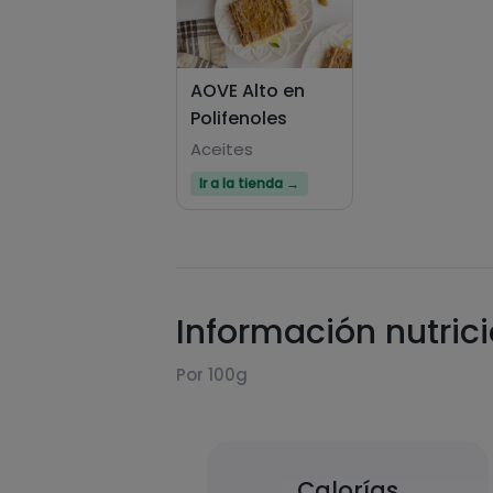
AOVE Alto en
Polifenoles
Aceites
Ir a la tienda →
Información nutric
Por 100g
Calorías