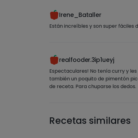
Irene_Bataller
Están increíbles y son super fáciles 
realfooder.3ip1ueyj
Espectaculares! No tenía curry y les
también un poquito de pimentón pica
de receta. Para chuparse los dedos.
Recetas similares