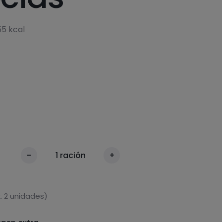
5 kcal
-
1
ración
+
. 2 unidades)