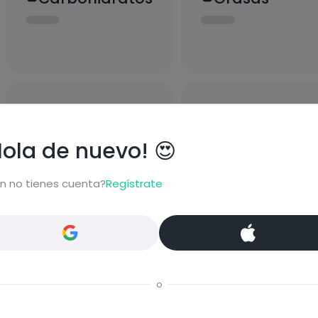
Proteínas
Sal
Hola de nuevo! 😍
n no tienes cuenta?
Regístrate
bloquear información nutrici
ormación nutricional de las recetas, y desbloquear mucha
o
Pásate al PLUS