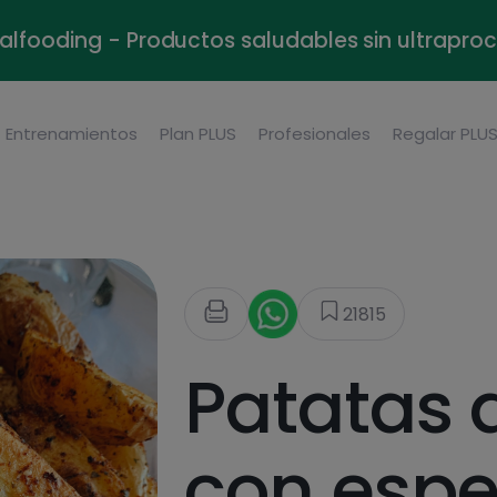
alfooding - Productos saludables sin ultrapr
Entrenamientos
Plan PLUS
Profesionales
Regalar PLU
21815
Patatas 
con espe