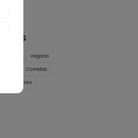
quetas
y
Cena
Vegano
tariano
Comidas
mpañamiento