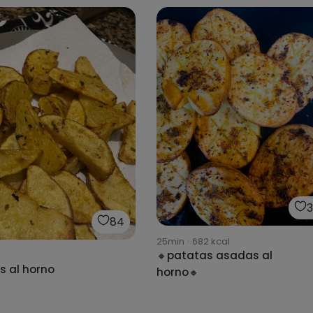
84
25min
·
682
kcal
🔸patatas asadas al
s al horno
horno🔸