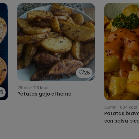
28
25min
·
715
kcal
35
Patatas gajo al horno
35min
·
634
kcal
Patatas brava
con salsa pic