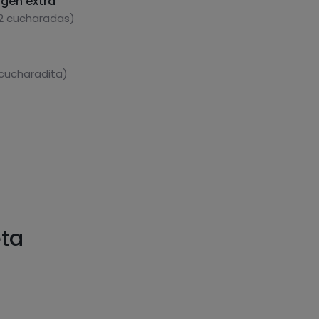
rgen extra
 2 cucharadas)
 cucharadita)
eta