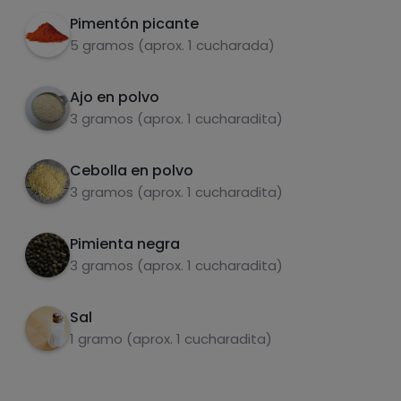
Grasas
Sal
Pimentón picante
5 gramos (aprox. 1 cucharada)
Ajo en polvo
3 gramos (aprox. 1 cucharadita)
Azúcares
Grasas
saturadas
Cebolla en polvo
3 gramos (aprox. 1 cucharadita)
Pimienta negra
3 gramos (aprox. 1 cucharadita)
Sal
1 gramo (aprox. 1 cucharadita)
Hazte PLUS para ver la información nutricional
de las recetas, y desbloquear muchas más
funcionalidades PLUS.