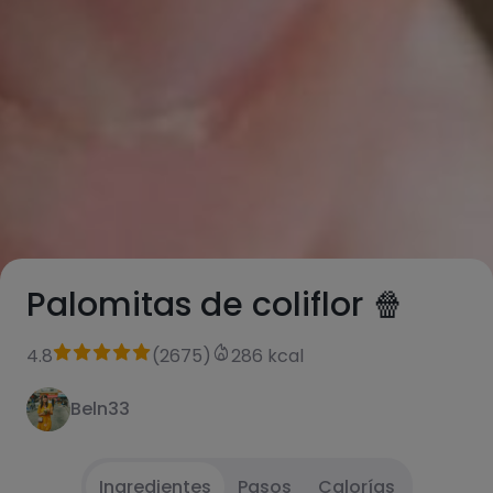
Palomitas de coliflor 🍿
4.8
(
2675
)
286 kcal
Beln33
Ingredientes
Pasos
Calorías