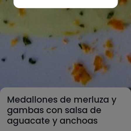
Medallones de merluza y
gambas con salsa de
aguacate y anchoas