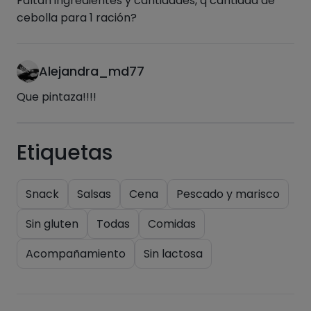
Faltan ingredientes y cantidades, q cantidad de
cebolla para 1 ración?
Hazte PLUS para ver la información nutricional
de las recetas, y desbloquear muchas más
Alejandra_md77
funcionalidades PLUS.
Que pintaza!!!!
Pásate al PLUS
Etiquetas
Snack
Salsas
Cena
Pescado y marisco
Sin gluten
Todas
Comidas
Acompañamiento
Sin lactosa