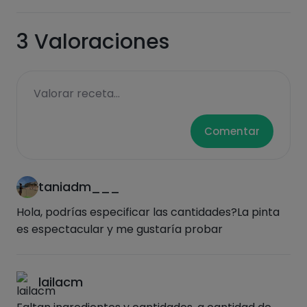
medallon y metemos a la nevera media
Carbohidratos
Proteínas
horita para que coja consistencia. - Sacamos,
3
Valoraciones
pasamos por harina de garbanzo y hacemos
en la sarten con un poco de aove. - Para la
salsa: trituramos todo.
Valorar receta...
Grasas
Sal
Comentar
taniadm___
Azúcares
Grasas
saturadas
Hola, podrías especificar las cantidades?La pinta
es espectacular y me gustaría probar
lailacm