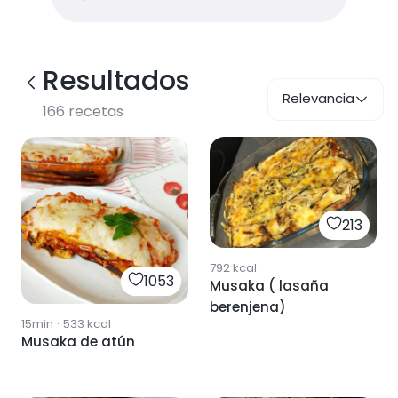
Resultados
Relevancia
166
recetas
213
792
kcal
1053
Musaka ( lasaña
berenjena)
15min
·
533
kcal
Musaka de atún