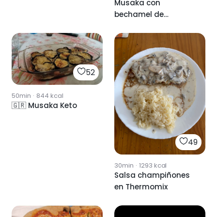
Musaka con
bechamel de
calabacin
52
50min
·
844
kcal
🇬🇷 Musaka Keto
49
30min
·
1293
kcal
Salsa champiñones
en Thermomix