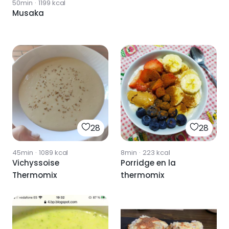
50min
·
1199
kcal
TERMOMIX
Musaka
28
28
45min
·
1089
kcal
8min
·
223
kcal
Vichyssoise
Porridge en la
Thermomix
thermomix