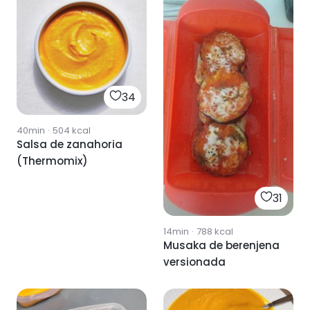
34
40min
·
504
kcal
Salsa de zanahoria
(Thermomix)
31
14min
·
788
kcal
Musaka de berenjena
versionada