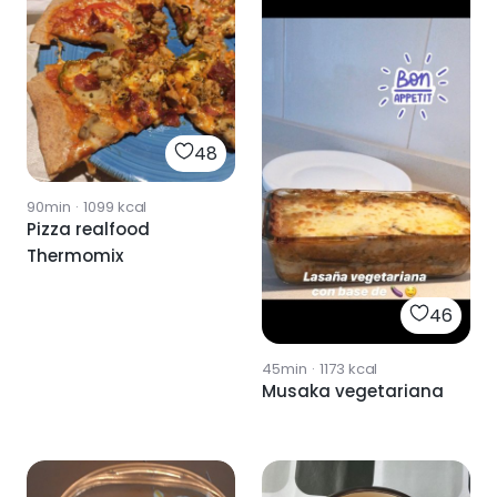
48
90min
·
1099
kcal
Pizza realfood
Thermomix
46
45min
·
1173
kcal
Musaka vegetariana