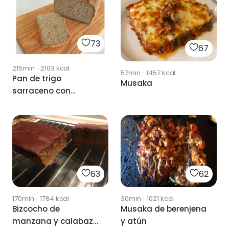
73
67
215min
·
2103
kcal
57min
·
1457
kcal
Pan de trigo
Musaka
sarraceno con
THERMOMIX
63
62
170min
·
1784
kcal
30min
·
1021
kcal
Bizcocho de
Musaka de berenjena
manzana y calabaza
y atún