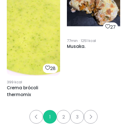
27
77min
·
1251
kcal
Musaka.
28
399
kcal
Crema brócoli
thermomix
1
2
3