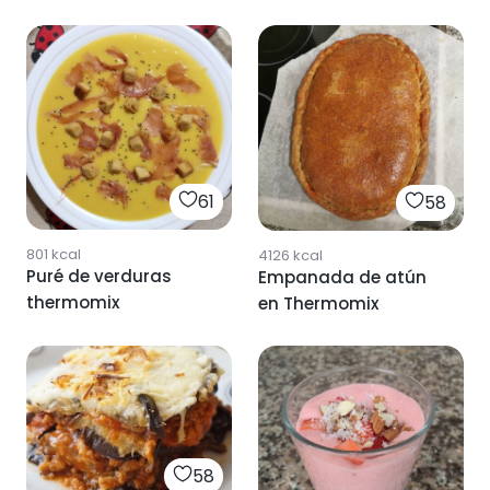
thermomix
61
58
801
kcal
4126
kcal
Puré de verduras
Empanada de atún
thermomix
en Thermomix
58