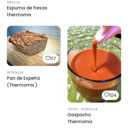
88
kcal
Espuma de fresas
thermomix
117
1879
kcal
Pan de Espelta
(Thermomix )
104
14min
·
1039
kcal
Gazpacho
Thermomix