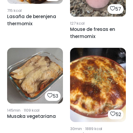
57
715
kcal
Lasaña de berenjena
127
kcal
thermomix
Mouse de fresas en
thermomix
53
145min
·
1109
kcal
52
Musaka vegetariana
30min
·
1889
kcal