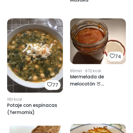
74
65min
·
672
kcal
Mermelada de
melocotón 🍑
77
(Thermomix)
1151
kcal
Potaje con espinacas
(Termomix)