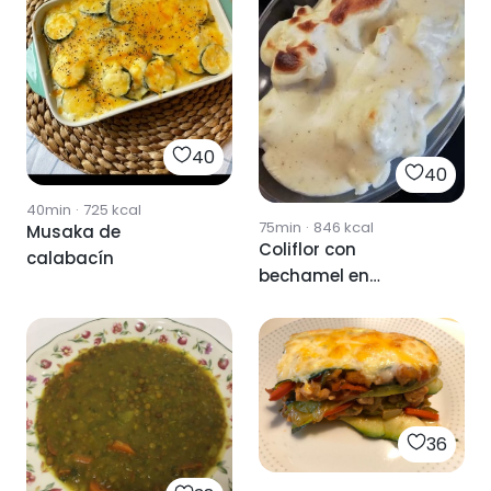
40
40
40min
·
725
kcal
75min
·
846
kcal
Musaka de
Coliflor con
calabacín
bechamel en
Thermomix
36