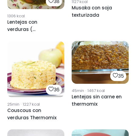
38
1127
kcal
Musaka con soja
texturizada
1306
kcal
Lentejas con
verduras (
Thermomix )
35
36
45min
·
1467
kcal
Lentejas sin carne en
thermomix
25min
·
1227
kcal
Couscous con
verduras Thermomix