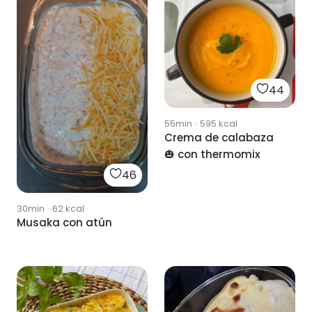
44
55min
·
595
kcal
Crema de calabaza
🎃 con thermomix
46
30min
·
62
kcal
Musaka con atún