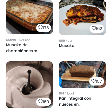
178
162
65min
·
621
kcal
689
kcal
Musaka de
Musaka
champiñones 🍄
157
1844
kcal
Pan integral con
160
nueces en
Thermomix