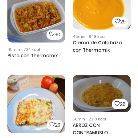
29
30
45min
·
848
kcal
Crema de Calabaza
45min
·
704
kcal
con Thermomix
Pisto con Thermomix
28
50min
·
2310
kcal
29
ARROZ CON
CONTRAMUSLO