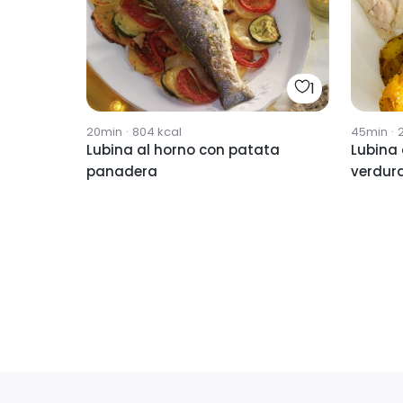
1
20min
·
804
kcal
45min
·
Lubina al horno con patata
Lubina 
panadera
verdur