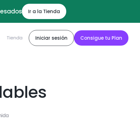
ocesados
Ir a la Tienda
S
Tienda
Iniciar sesión
Consigue tu Plan
dables
mida