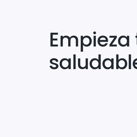
Empieza 
saludabl