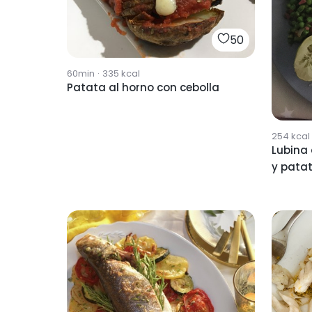
50
60min
·
335
kcal
Patata al horno con cebolla
254
kcal
Lubina 
y pata