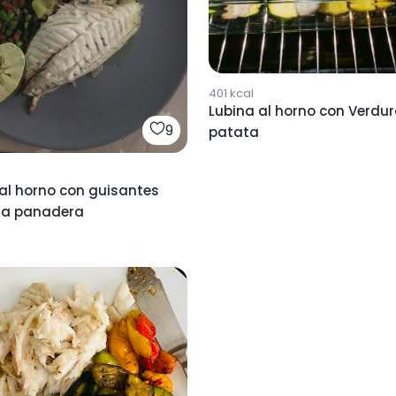
401
kcal
Lubina al horno con Verdur
9
patata
al horno con guisantes
ta panadera