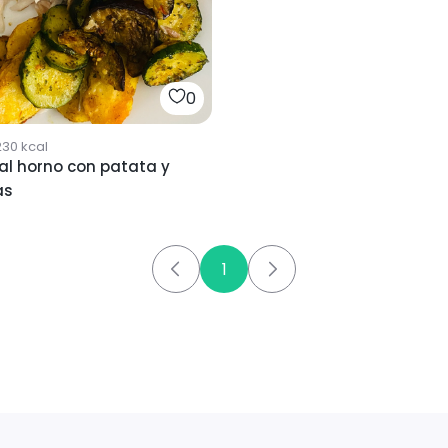
0
230
kcal
al horno con patata y
as
1