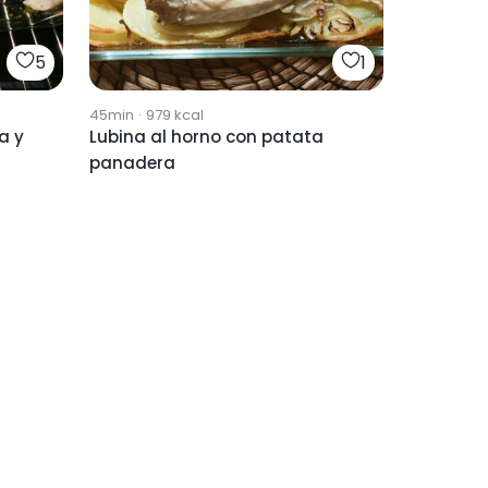
5
1
45min
·
979
kcal
a y
Lubina al horno con patata
panadera