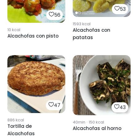
53
56
1593
kcal
Alcachofas con
10
kcal
Alcachofas con pisto
patatas
47
43
886
kcal
40min
·
150
kcal
Tortilla de
Alcachofas al horno
Alcachofas