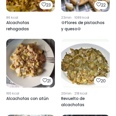
23
22
86
kcal
23min
·
1089
kcal
Alcachofas
🍪Flores de pistachos
rehogadas
y queso🍪
21
20
165
kcal
20min
·
218
kcal
Alcachofas con atún
Revuelto de
alcachofas