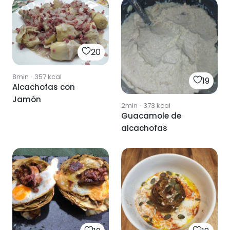
20
8min
·
357
kcal
19
Alcachofas con
Jamón
2min
·
373
kcal
Guacamole de
alcachofas