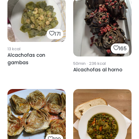
171
165
13
kcal
Alcachofas con
gambas
50min
·
236
kcal
Alcachofas al horno