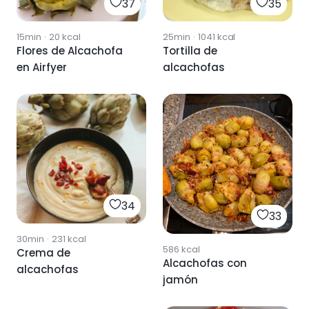
37
35
15min
·
20
kcal
25min
·
1041
kcal
Flores de Alcachofa
Tortilla de
en Airfyer
alcachofas
34
33
30min
·
231
kcal
586
kcal
Crema de
Alcachofas con
alcachofas
jamón