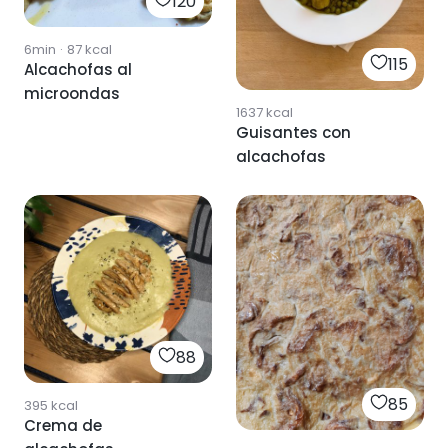
120
6min
·
87
kcal
115
Alcachofas al
microondas
1637
kcal
Guisantes con
alcachofas
88
85
395
kcal
Crema de