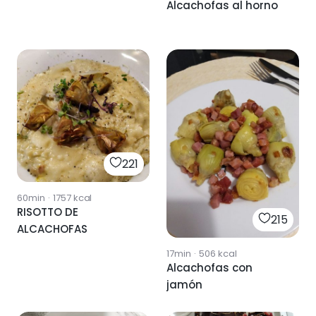
Alcachofas al horno
221
60min
·
1757
kcal
RISOTTO DE
215
ALCACHOFAS
17min
·
506
kcal
Alcachofas con
jamón