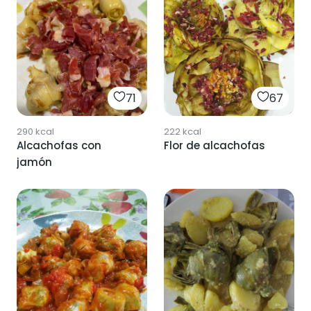
71
67
290
kcal
222
kcal
Alcachofas con
Flor de alcachofas
jamón