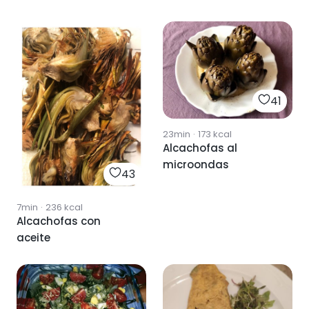
41
23min
·
173
kcal
Alcachofas al
microondas
43
7min
·
236
kcal
Alcachofas con
aceite