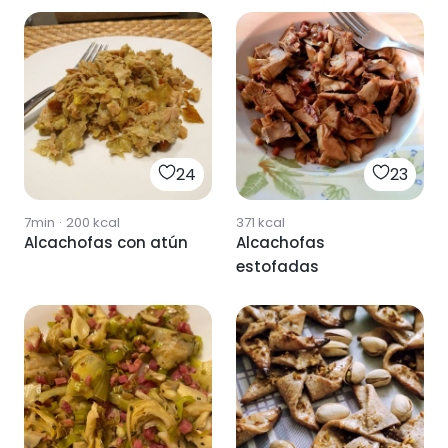
24
23
7min
·
200
kcal
371
kcal
Alcachofas con atún
Alcachofas
estofadas