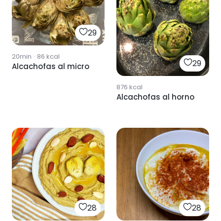
29
20min
·
86
kcal
29
Alcachofas al micro
876
kcal
Alcachofas al horno
28
28