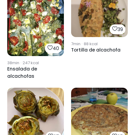
39
7min
·
88
kcal
40
Tortilla de alcachofa
38min
·
247
kcal
Ensalada de
alcachofas