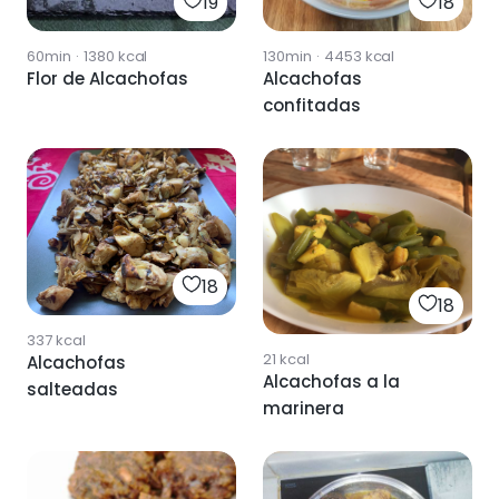
19
18
60min
·
1380
kcal
130min
·
4453
kcal
Flor de Alcachofas
Alcachofas
confitadas
18
18
337
kcal
21
kcal
Alcachofas
Alcachofas a la
salteadas
marinera