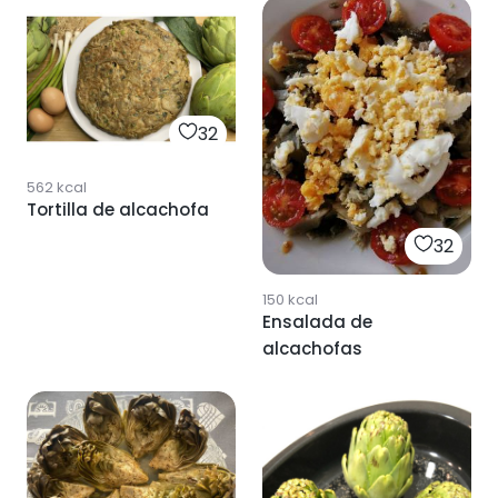
32
562
kcal
Tortilla de alcachofa
32
150
kcal
Ensalada de
alcachofas