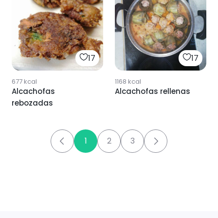
17
17
677
kcal
1168
kcal
Alcachofas
Alcachofas rellenas
rebozadas
1
2
3