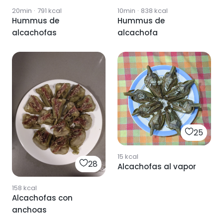
20min
·
791
kcal
10min
·
838
kcal
Hummus de
Hummus de
alcachofas
alcachofa
25
15
kcal
28
Alcachofas al vapor
158
kcal
Alcachofas con
anchoas