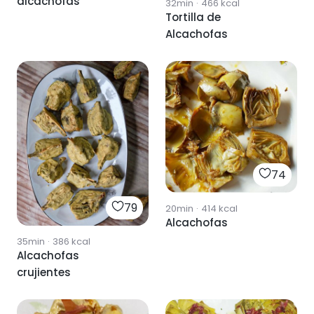
alcachofas
32min
·
466
kcal
Tortilla de
Alcachofas
74
79
20min
·
414
kcal
Alcachofas
35min
·
386
kcal
Alcachofas
crujientes