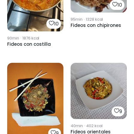
10
95min
·
1328
kcal
10
Fideos con chipirones
90min
·
1876
kcal
Fideos con costilla
9
40min
·
402
kcal
Fideos orientales
9