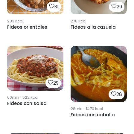
31
29
283
kcal
278
kcal
Fideos orientales
Fideos a la cazuela
29
28
60min
·
522
kcal
Fideos con salsa
28min
·
1470
kcal
Fideos con caballa