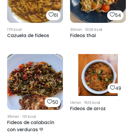
61
54
1711
kcal
30min
·
1026
kcal
Cazuela de fideos
Fideos thai
49
50
14min
·
1513
kcal
Fideos de arroz
35min
·
131
kcal
Fideos de calabacín
con verduras 💚