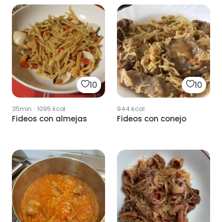
10
10
35min
·
1095
kcal
944
kcal
Fideos con almejas
Fideos con conejo