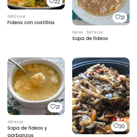
22
1963
kcal
21
Fideos con costillas
19min
·
597
kcal
Sopa de fideos
21
451
kcal
20
Sopa de fideos y
garbanzos