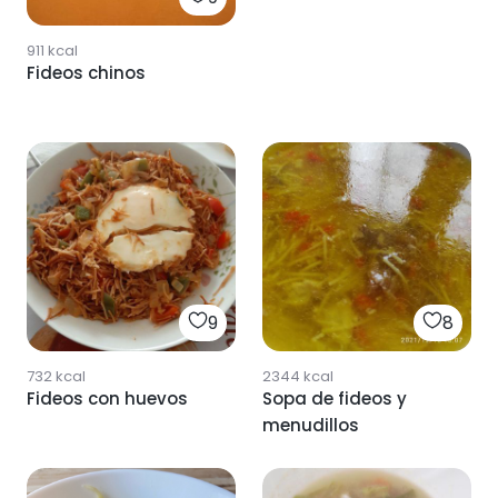
911
kcal
Fideos chinos
9
8
732
kcal
2344
kcal
Fideos con huevos
Sopa de fideos y
menudillos