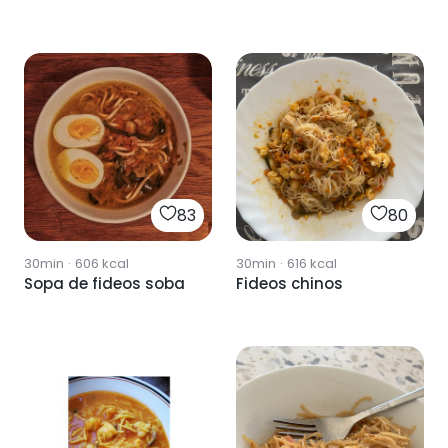
83
80
30min
·
606
kcal
30min
·
616
kcal
Sopa de fideos soba
Fideos chinos