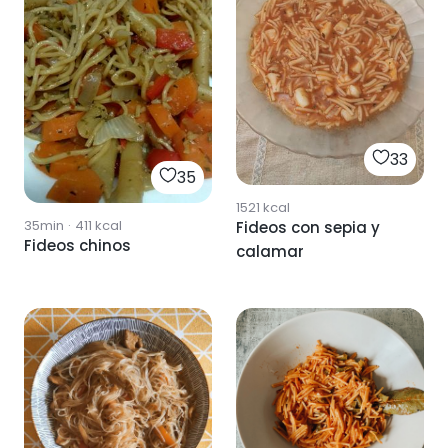
33
35
1521
kcal
35min
·
411
kcal
Fideos con sepia y
Fideos chinos
calamar