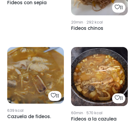
Fideos con sepia
11
20min
·
292
kcal
Fideos chinos
11
11
639
kcal
60min
·
570
kcal
Cazuela de fideos.
Fideos a la cazulea