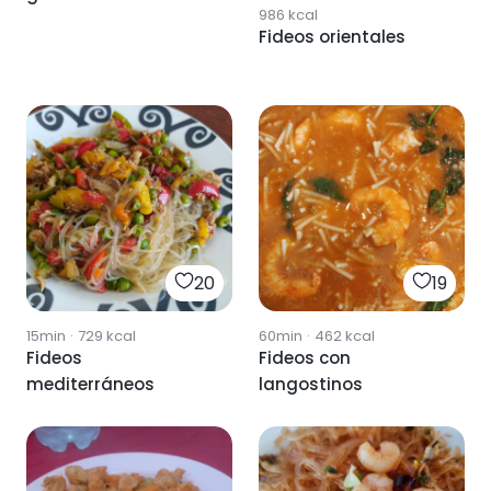
986
kcal
Fideos orientales
20
19
15min
·
729
kcal
60min
·
462
kcal
Fideos
Fideos con
mediterráneos
langostinos