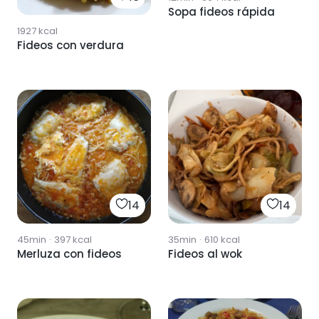
Sopa fideos rápida
1927
kcal
Fideos con verdura
14
14
45min
·
397
kcal
35min
·
610
kcal
Merluza con fideos
Fideos al wok