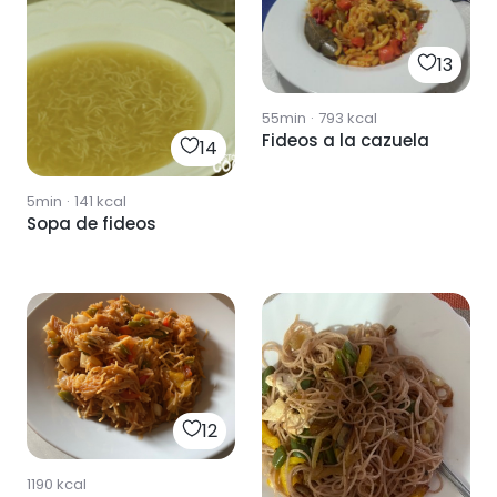
13
55min
·
793
kcal
Fideos a la cazuela
14
5min
·
141
kcal
Sopa de fideos
12
1190
kcal