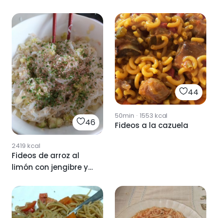
44
50min
·
1553
kcal
46
Fideos a la cazuela
2419
kcal
Fideos de arroz al
limón con jengibre y
calabacín