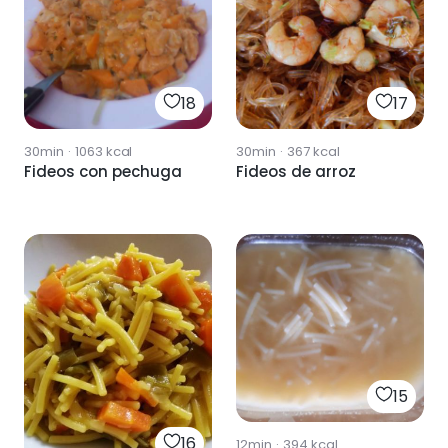
18
17
30min
·
1063
kcal
30min
·
367
kcal
Fideos con pechuga
Fideos de arroz
15
16
12min
·
394
kcal