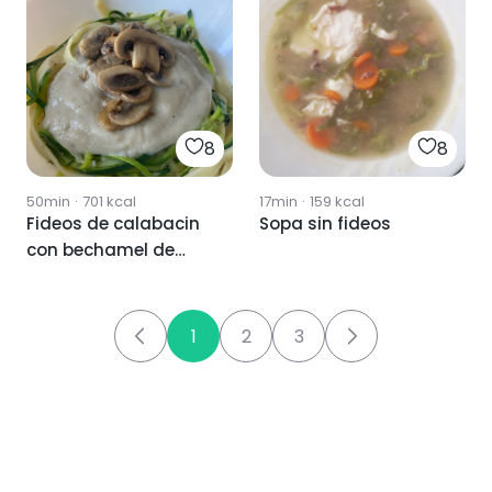
8
8
50min
·
701
kcal
17min
·
159
kcal
Fideos de calabacin
Sopa sin fideos
con bechamel de
coliflor y
champiñones
1
2
3