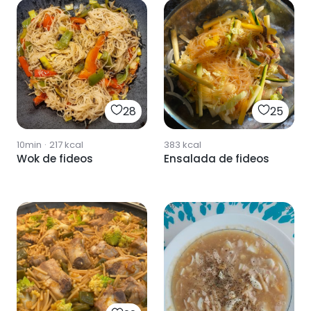
28
25
10min
·
217
kcal
383
kcal
Wok de fideos
Ensalada de fideos