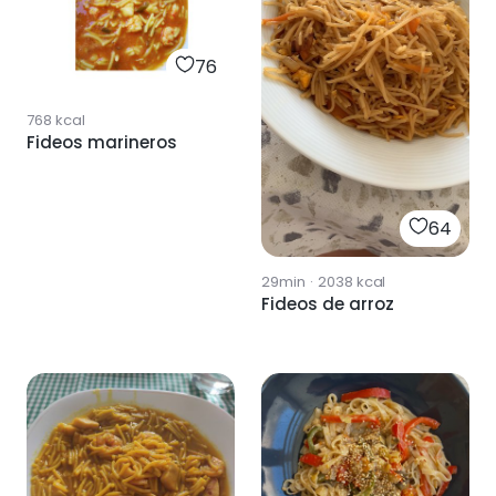
76
768
kcal
Fideos marineros
64
29min
·
2038
kcal
Fideos de arroz