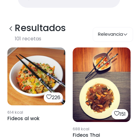
Resultados
Relevancia
101
recetas
226
614
kcal
151
Fideos al wok
688
kcal
Fideos Thai