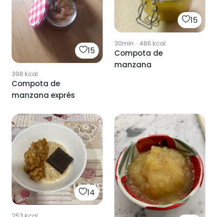
15
30min
·
486
kcal
15
Compota de
manzana
398
kcal
Compota de
manzana exprés
14
253
kcal