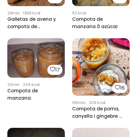
29min
·
1358
kcal
52
kcal
Galletas de avena y
Compota de
compota de
manzana 0 azúcar
manzana
17
32min
·
234
kcal
16
Compota de
manzana
105min
·
329
kcal
Compota de poma,
canyella i gingebre //
compota de
manzana, canela y