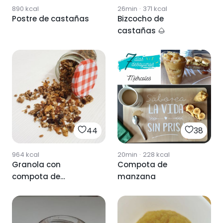
890
kcal
26min
·
371
kcal
Postre de castañas
Bizcocho de
castañas 🌰
44
38
964
kcal
20min
·
228
kcal
Granola con
Compota de
compota de
manzana
manzana.