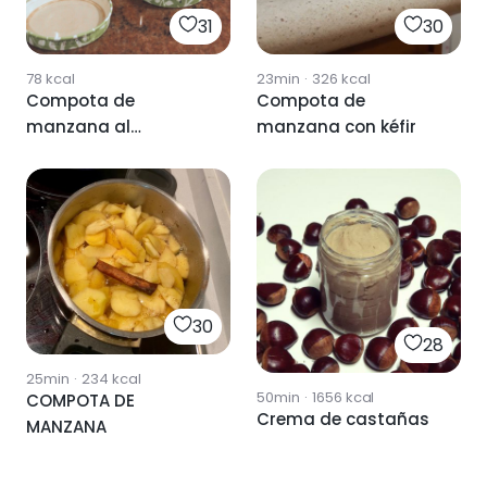
31
30
78
kcal
23min
·
326
kcal
Compota de
Compota de
manzana al
manzana con kéfir
microondas 🍏
30
28
25min
·
234
kcal
50min
·
1656
kcal
COMPOTA DE
Crema de castañas
MANZANA