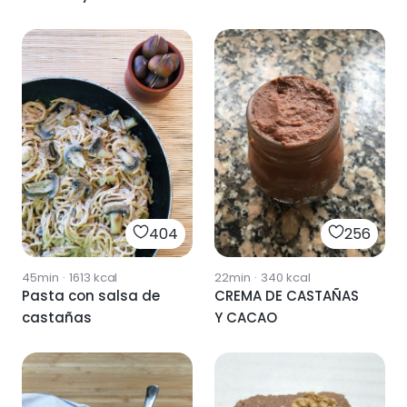
404
256
45min
·
1613
kcal
22min
·
340
kcal
Pasta con salsa de
CREMA DE CASTAÑAS
castañas
Y CACAO