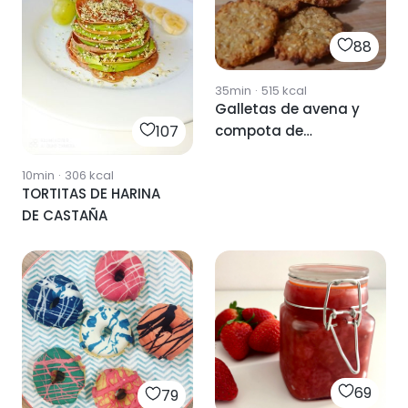
88
35min
·
515
kcal
Galletas de avena y
compota de
107
manzana
10min
·
306
kcal
TORTITAS DE HARINA
DE CASTAÑA
69
79