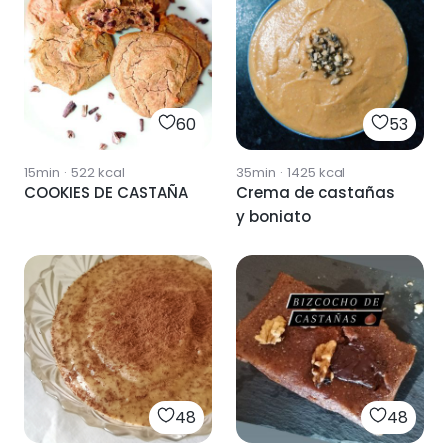
60
53
15min
·
522
kcal
35min
·
1425
kcal
COOKIES DE CASTAÑA
Crema de castañas
y boniato
48
48