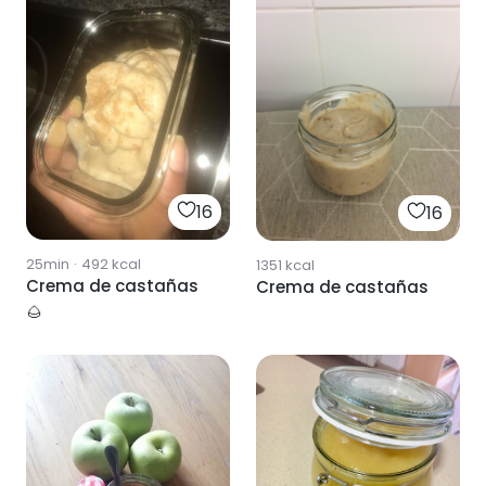
jengibre
16
16
25min
·
492
kcal
1351
kcal
Crema de castañas
Crema de castañas
🌰