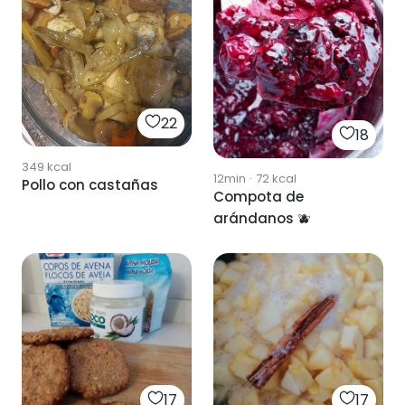
22
18
349
kcal
12min
·
72
kcal
Pollo con castañas
Compota de
arándanos 🫐
17
17