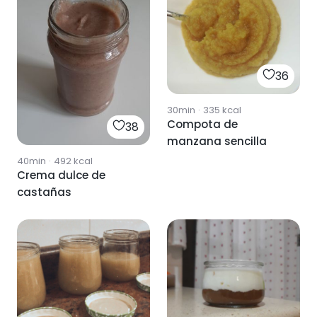
36
30min
·
335
kcal
Compota de
38
manzana sencilla
40min
·
492
kcal
Crema dulce de
castañas