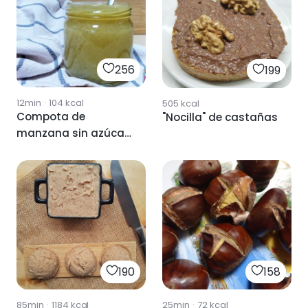
256
199
12min
·
104
kcal
505
kcal
Compota de
"Nocilla" de castañas
manzana sin azúcar
🍎
190
158
85min
·
1184
kcal
25min
·
72
kcal