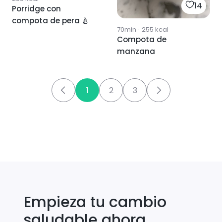
14
Porridge con
compota de pera 🍐
70min
·
255
kcal
Compota de
manzana
1
2
3
Empieza tu cambio
saludable ahora