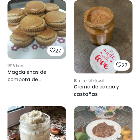
27
27
1816
kcal
Magdalenas de
compota de
10min
·
517
kcal
Crema de cacao y
manzana
castañas