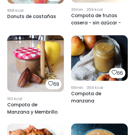
30min
·
259
kcal
968
kcal
Compota de frutas
Donuts de castañas
casera - sin azúcar -
66
69
55min
·
354
kcal
Compota de
163
kcal
manzana
Compota de
Manzana y Membrillo