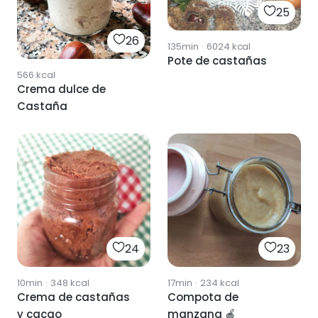
25
26
135min
·
6024
kcal
Pote de castañas
566
kcal
Crema dulce de
Castaña
24
23
10min
·
348
kcal
17min
·
234
kcal
Crema de castañas
Compota de
y cacao
manzana 🍎