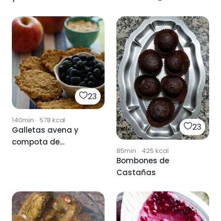
23
140min
·
578
kcal
23
Galletas avena y
compota de
85min
·
425
kcal
manzana
Bombones de
Castañas