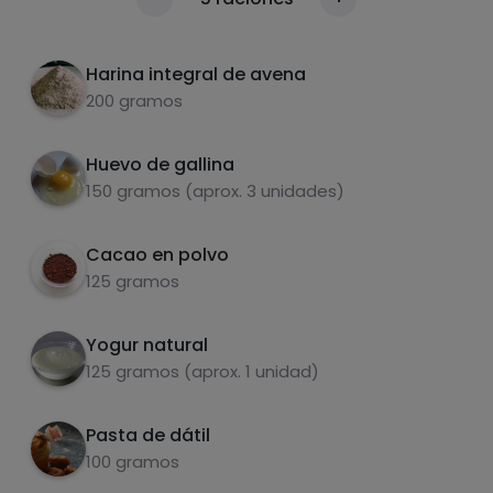
Calorías
Por 100g
En un recipiente batir los huevos
2
Harina integral de avena
Añadir el yogur, la pasta de dátil, aceite,
3
200 gramos
harina, cacao en polvo, levadura, pepitas de
chocolate. Mezclar todo bien.
Huevo de gallina
Echar al molde, añadir alguna pepita más de
150 gramos (aprox. 3 unidades)
4
chocolate por encima.
Cacao en polvo
Hornear durante 35-40min(dependiendo del
5
Carbohidratos
Proteínas
125 gramos
horno).
Yogur natural
125 gramos (aprox. 1 unidad)
Grasas
Sal
Pasta de dátil
100 gramos