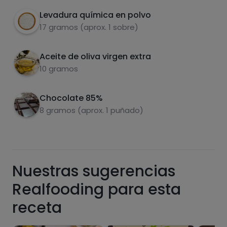
Levadura química en polvo
17 gramos (aprox. 1 sobre)
Azúcares
Grasas
saturadas
Aceite de oliva virgen extra
10 gramos
Chocolate 85%
8 gramos (aprox. 1 puñado)
Hazte PLUS para ver la información nutricional
Nuestras sugerencias
de las recetas, y desbloquear muchas más
funcionalidades PLUS.
Realfooding para esta
Pásate al PLUS
receta