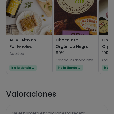
AOVE Alto en
Chocolate
Choc
Polifenoles
Orgánico Negro
Orgán
90%
100%
Aceites
Cacao Y Chocolate
Cacao
Ir a la tienda →
Ir a la tienda →
Ir a l
Valoraciones
Se el primero en valorar esta receta...