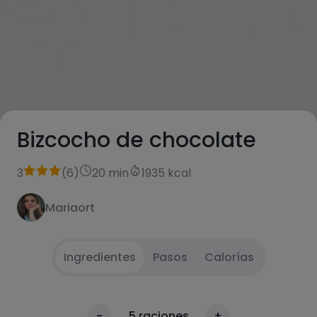
Bizcocho de chocolate
3
(
6
)
20 min
1935 kcal
Mariaort
Ingredientes
Pasos
Calorías
Precalentar el horno a 180 grados
1
-
5
raciones
+