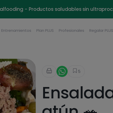
alfooding - Productos saludables sin ultrapr
Entrenamientos
Plan PLUS
Profesionales
Regalar PLU
5
Ensalada
atún 🥗