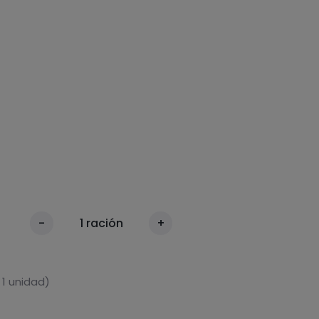
-
1
ración
+
 1 unidad)