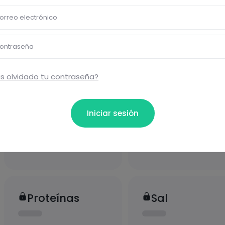
orreo electrónico
ional
ontraseña
s olvidado tu contraseña?
Iniciar sesión
Carbohidratos
Grasas
Proteínas
Sal