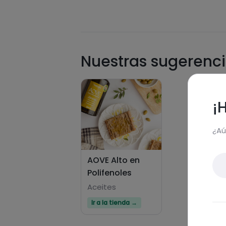
Nuestras sugerenci
¡
¿Aú
AOVE Alto en
Polifenoles
Aceites
Ir a la tienda →