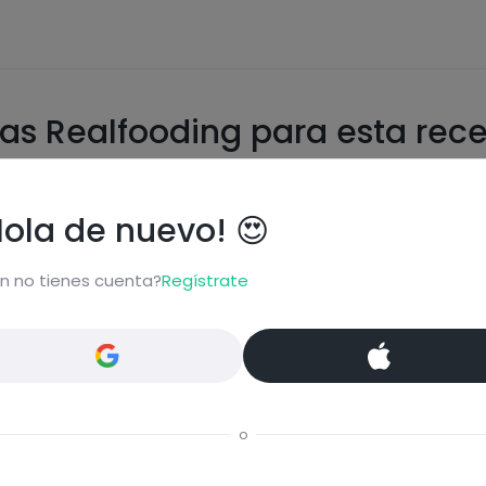
as Realfooding para esta rec
Hola de nuevo! 😍
n no tienes cuenta?
Regístrate
o