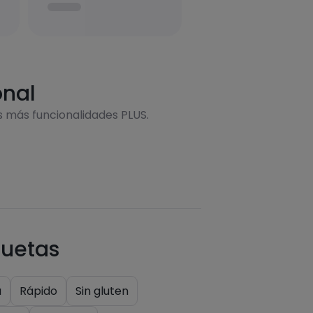
onal
s más funcionalidades PLUS.
quetas
a
Rápido
Sin gluten