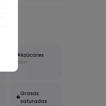
Azúcares
Grasas
saturadas