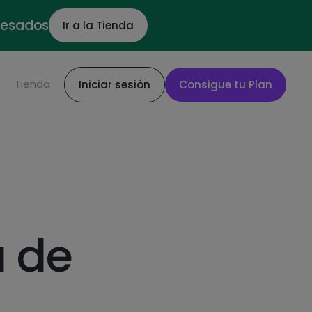
ocesados
Ir a la Tienda
S
Tienda
Iniciar sesión
Consigue tu Plan
 de