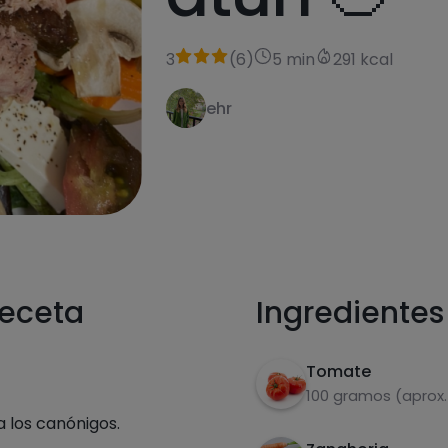
3
(
6
)
5 min
291 kcal
ehr
receta
Ingredientes
Tomate
100 gramos (aprox.
a los canónigos.