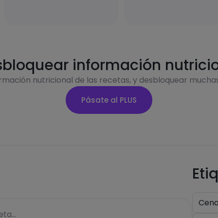
bloquear información nutrici
ormación nutricional de las recetas, y desbloquear mucha
Pásate al PLUS
Eti
Cen
ta...