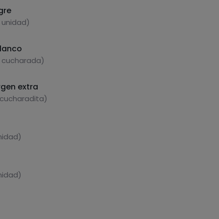
gre
1 unidad)
blanco
1 cucharada)
rgen extra
 cucharadita)
nidad)
nidad)