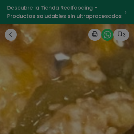
Descubre la Tienda Realfooding -
›
Productos saludables sin ultraprocesados
3