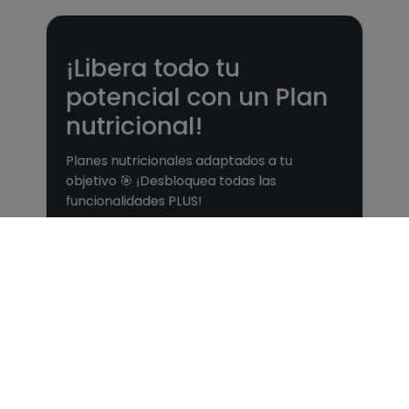
¡Libera todo tu
potencial con un Plan
nutricional!
Planes nutricionales adaptados a tu
objetivo 🎯 ¡Desbloquea todas las
funcionalidades PLUS!
Ver Planes