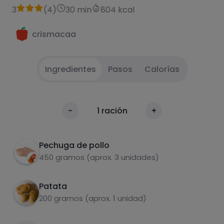
3
(
4
)
30 min
804 kcal
crismacaa
Ingredientes
Pasos
Calorías
Picar todo y saltear
1
Calorías
-
1
ración
+
Por 100g
Patatas en air frier
2
Pechuga de pollo
huevo a la plancha
3
450 gramos (aprox. 3 unidades)
Patata
200 gramos (aprox. 1 unidad)