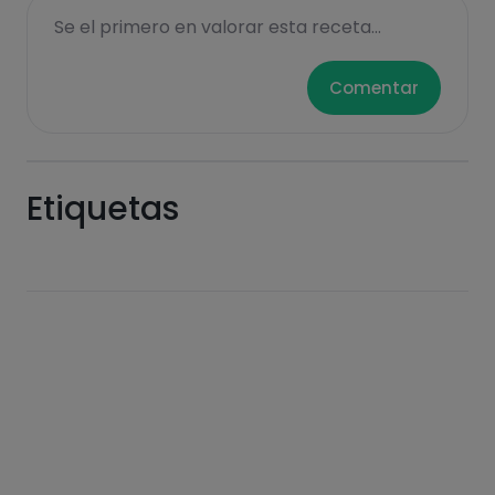
Se el primero en valorar esta receta...
Hazte PLUS para ver la información nutricional
Comentar
de las recetas, y desbloquear muchas más
funcionalidades PLUS.
Pásate al PLUS
Etiquetas