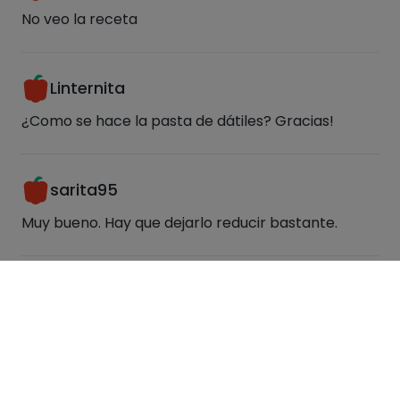
No veo la receta
Linternita
¿Como se hace la pasta de dátiles? Gracias!
sarita95
Muy bueno. Hay que dejarlo reducir bastante.
Devil_fitneess
Wow 😍
Etiquetas