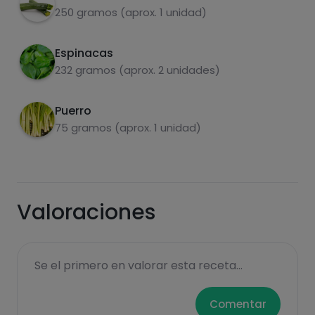
250 gramos (aprox. 1 unidad)
Espinacas
232 gramos (aprox. 2 unidades)
Puerro
Carbohidratos
Proteínas
75 gramos (aprox. 1 unidad)
Valoraciones
Grasas
Sal
Se el primero en valorar esta receta...
Comentar
Azúcares
Grasas