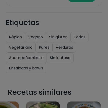
saturadas
Etiquetas
Rápido
Vegano
Sin gluten
Todas
Vegetariano
Purés
Verduras
Hazte PLUS para ver la información nutricional
Acompañamiento
Sin lactosa
de las recetas, y desbloquear muchas más
funcionalidades PLUS.
Ensaladas y bowls
Pásate al PLUS
Recetas similares