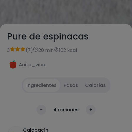
Pure de espinacas
3
(
7
)
20 min
102 kcal
Anita_vica
Ingredientes
Pasos
Calorías
Lavar cortar y cocer las verduras
1
Calorías
-
4
raciones
+
Por 100g
Batir y salpimentar
2
Calabacín