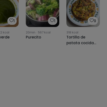
1
1
9
02
kcal
20min
·
567
kcal
318
kcal
verde
Purecito
Tortilla de
patata cocida
y acelgas