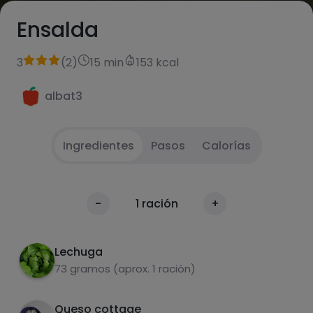
Ensalda
3
(
2
)
15 min
153 kcal
albat3
Ingredientes
Pasos
Calorías
Cortar i mezclar
1
Calorías
-
1
ración
+
Por 100g
Lechuga
73 gramos (aprox. 1 ración)
Queso cottage