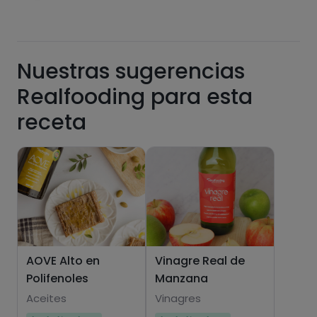
Nuestras sugerencias
Realfooding para esta
Hazte PLUS para ver la información nutricional
receta
de las recetas, y desbloquear muchas más
funcionalidades PLUS.
Pásate al PLUS
AOVE Alto en
Vinagre Real de
Polifenoles
Manzana
Aceites
Vinagres