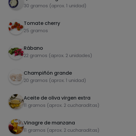
30 gramos (aprox. 1 unidad)
Tomate cherry
Carbohidratos
Proteínas
25 gramos
Rábano
22 gramos (aprox. 2 unidades)
Grasas
Sal
Champiñón grande
20 gramos (aprox. 1 unidad)
Aceite de oliva virgen extra
11 gramos (aprox. 2 cucharaditas)
Azúcares
Grasas
saturadas
Vinagre de manzana
11 gramos (aprox. 2 cucharaditas)