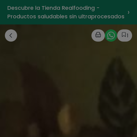
Descubre la Tienda Realfooding -
›
Productos saludables sin ultraprocesados
1