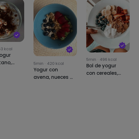
53
kcal
yogur
5min
·
496
kcal
tano,
5min
·
420
kcal
Bol de yogur
Yogur con
s,nueces
con cereales,
avena, nueces y
o
plátano, fresas
fruta
y arándanos