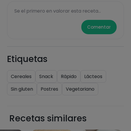
Azúcares
Grasas
Se el primero en valorar esta receta...
saturadas
Comentar
Etiquetas
Hazte PLUS para ver la información nutricional
Cereales
Snack
Rápido
Lácteos
de las recetas, y desbloquear muchas más
Sin gluten
Postres
Vegetariano
funcionalidades PLUS.
Pásate al PLUS
Recetas similares