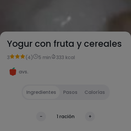
Yogur con fruta y cereales
3
(
4
)
5 min
333 kcal
avs.
Ingredientes
Pasos
Calorías
Mezclar o comer por separado
1
Calorías
-
1
ración
+
Por 100g