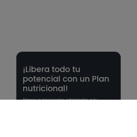
¡Libera todo tu
potencial con un Plan
nutricional!
Planes nutricionales adaptados a tu
objetivo 🎯 ¡Desbloquea todas las
funcionalidades PLUS!
Ver Planes