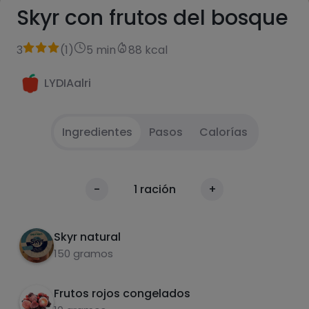
Skyr con frutos del bosque
3
(
1
)
5 min
88 kcal
LYDIAalri
Ingredientes
Pasos
Calorías
Poner en un bol el yogur y endulzar al gusto
1
Calorías
-
1
ración
+
Por 100g
Añadir frutos del bosque
2
Skyr natural
150 gramos
Frutos rojos congelados