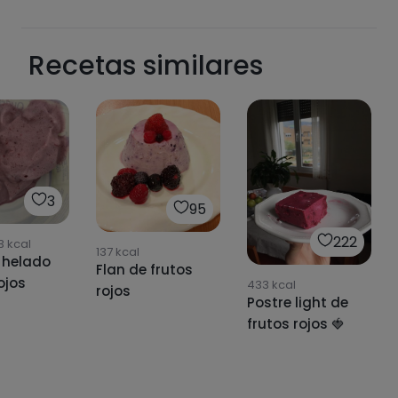
Recetas similares
Hazte PLUS para ver la información nutricional
de las recetas, y desbloquear muchas más
funcionalidades PLUS.
Pásate al PLUS
3
95
222
3
kcal
137
kcal
 helado
Flan de frutos
ojos
433
kcal
rojos
Postre light de
frutos rojos 🍓