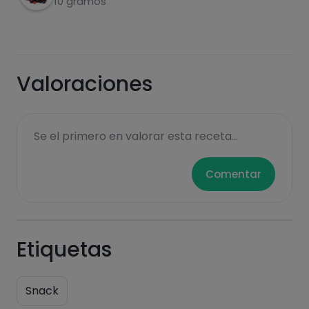
10 gramos
Carbohidratos
Proteínas
Valoraciones
Se el primero en valorar esta receta...
Grasas
Sal
Comentar
Azúcares
Grasas
Etiquetas
saturadas
Snack