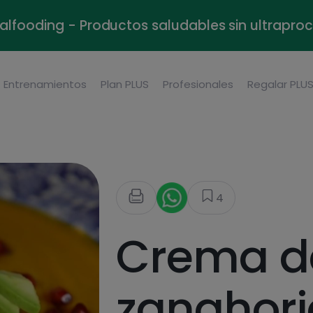
alfooding - Productos saludables sin ultrapr
Entrenamientos
Plan PLUS
Profesionales
Regalar PLU
4
Crema d
zanahori