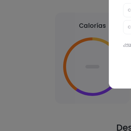
C
Calorías
C
¿Ha
Des