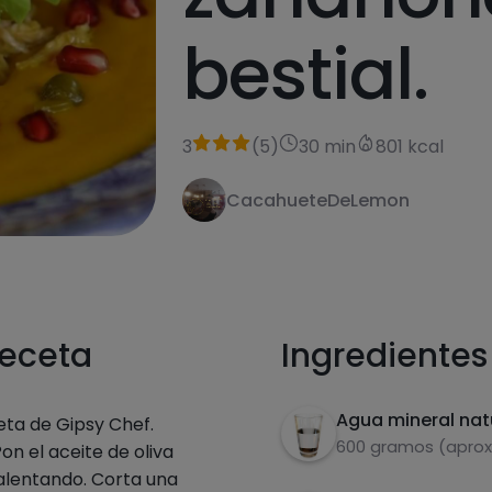
bestial.
3
(
5
)
30 min
801 kcal
CacahueteDeLemon
receta
Ingredientes
Agua mineral nat
ta de Gipsy Chef.
600 gramos (aprox.
on el aceite de oliva
calentando. Corta una