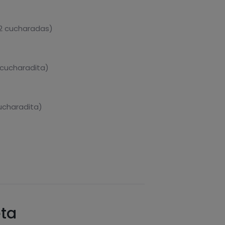
 2 cucharadas)
 cucharadita)
cucharadita)
eta