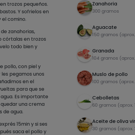
Zanahoria
a en trozos pequeños.
300 gramos
bastos. Y sofrielos en
y el comino.
Aguacate
 de zanahorias,
150 gramos (aprox.
do córtalas en trozos
evelo todo bien y
Granada
104 gramos (aprox.
pollo, con piel y
 y les pegamos unos
Muslo de pollo
 añadimos en el
100 gramos (aprox.
vueltas para que se
r agua. Es importante
Cebolletas
e quedar una crema
60 gramos (aprox. 
s de agua.
Aceite de oliva vi
 exprés 15min y si ses
30 gramos (aprox.
ués saca el pollo y