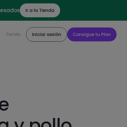
ocesados
Ir a la Tienda
S
Tienda
Iniciar sesión
Consigue tu Plan
e
a y pollo