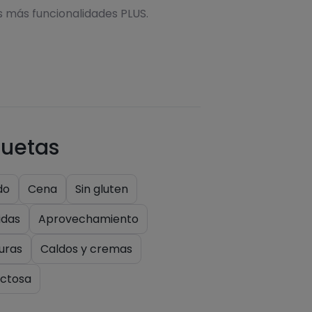
s más funcionalidades PLUS.
quetas
do
Cena
Sin gluten
das
Aprovechamiento
uras
Caldos y cremas
actosa