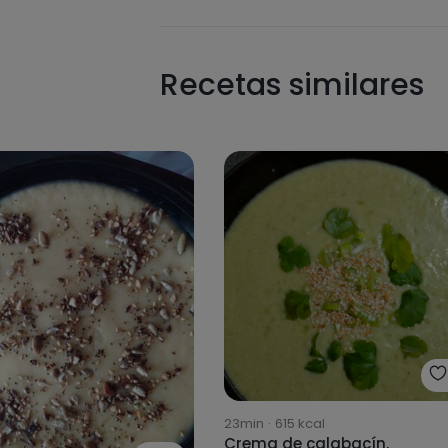
Recetas similares
23min
·
615
kcal
Crema de calabacín,