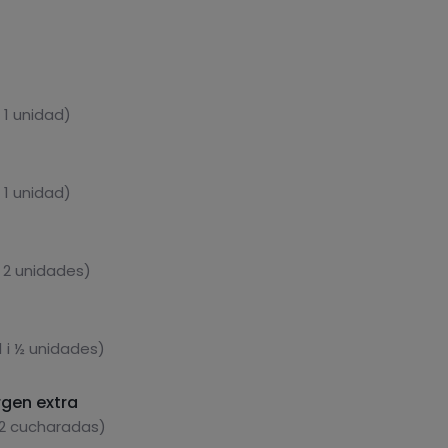
 1 unidad)
 1 unidad)
 2 unidades)
1 i ½ unidades)
rgen extra
 2 cucharadas)