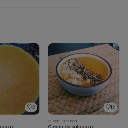
2
12
30min
·
1173
kcal
abaza
Crema de calabaza