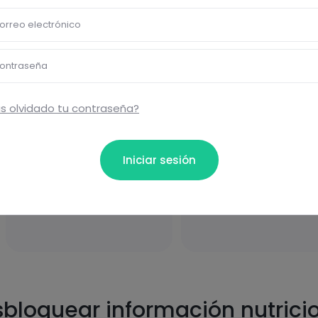
orreo electrónico
Carbohidratos
Grasas
ontraseña
s olvidado tu contraseña?
Iniciar sesión
Proteínas
Sal
bloquear información nutrici