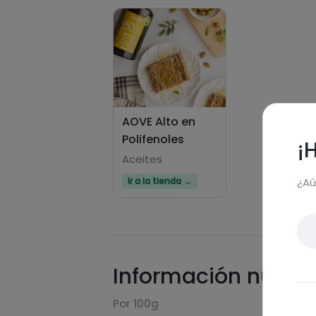
AOVE Alto en
Polifenoles
¡
Aceites
¿Aú
Ir a la tienda →
Información nutric
Por 100g