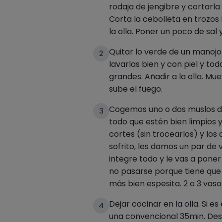
rodaja de jengibre y cortarl
Corta la cebolleta en trozos 
la olla. Poner un poco de sal 
Quitar lo verde de un manojo
2
lavarlas bien y con piel y to
grandes. Añadir a la olla. Mu
sube el fuego.
Cogemos uno o dos muslos de 
3
todo que estén bien limpios
cortes (sin trocearlos) y los
sofrito, les damos un par de 
integre todo y le vas a pone
no pasarse porque tiene qu
más bien espesita. 2 o 3 vaso
Dejar cocinar en la olla. Si es
4
una convencional 35min. Desp