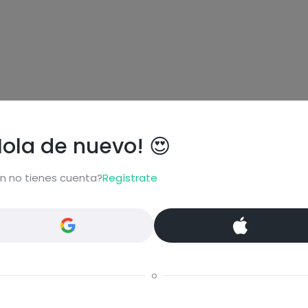
Hola de nuevo! 😍
n no tienes cuenta?
Regístrate
ional
o