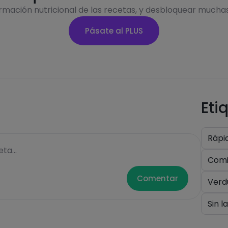
ormación nutricional de las recetas, y desbloquear mucha
Pásate al PLUS
Eti
Rápi
ta...
Comi
Comentar
Verd
Sin l