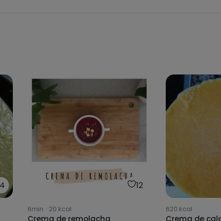
4
12
6min
·
20
kcal
620
kcal
Crema de remolacha
Crema de cal