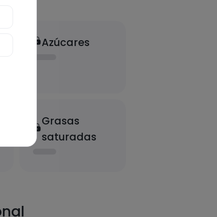
Azúcares
Grasas
saturadas
onal