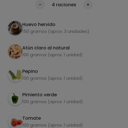
Corta todos los ingredientes en daditos.
1
Calorías
-
4
raciones
+
Por 100g
Aliñar con aceite, vinagre y sal
2
Huevo hervido
150 gramos (aprox. 3 unidades)
Atún claro al natural
100 gramos (aprox. 1 unidad)
Pepino
Carbohidratos
Proteínas
100 gramos (aprox. 1 unidad)
Pimiento verde
100 gramos (aprox. 1 unidad)
Grasas
Sal
Tomate
100 gramos (aprox. 1 unidad)