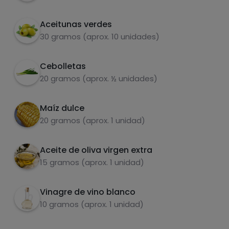
Aceitunas verdes
30 gramos (aprox. 10 unidades)
Azúcares
Grasas
saturadas
Cebolletas
20 gramos (aprox. ½ unidades)
Maíz dulce
20 gramos (aprox. 1 unidad)
Aceite de oliva virgen extra
15 gramos (aprox. 1 unidad)
Hazte PLUS para ver la información nutricional
de las recetas, y desbloquear muchas más
funcionalidades PLUS.
Vinagre de vino blanco
10 gramos (aprox. 1 unidad)
Pásate al PLUS