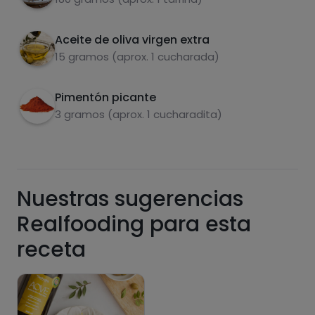
Aceite de oliva virgen extra
15 gramos (aprox. 1 cucharada)
Azúcares
Grasas
saturadas
Pimentón picante
3 gramos (aprox. 1 cucharadita)
Nuestras sugerencias
Realfooding para esta
Hazte PLUS para ver la información nutricional
receta
de las recetas, y desbloquear muchas más
funcionalidades PLUS.
Pásate al PLUS