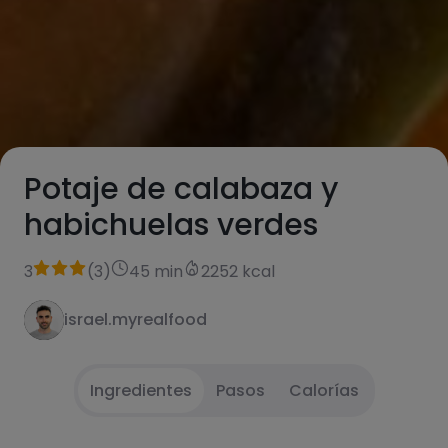
Potaje de calabaza y
habichuelas verdes
3
(
3
)
45 min
2252 kcal
israel.myrealfood
Ingredientes
Pasos
Calorías