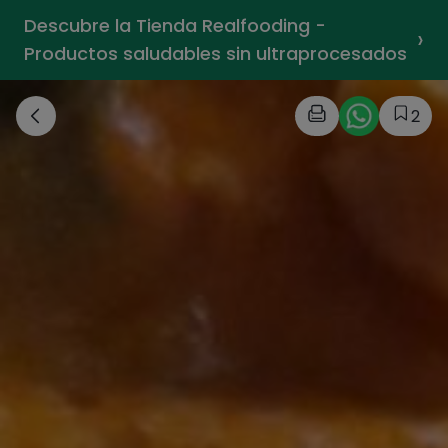
Descubre la Tienda Realfooding -
›
Productos saludables sin ultraprocesados
2