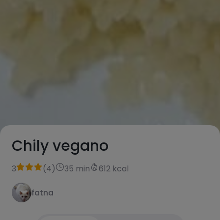
Chily vegano
3
(
4
)
35 min
612 kcal
fatna