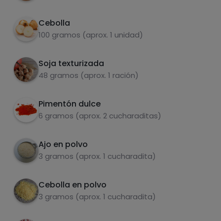
Grasas
Sal
Cebolla
100 gramos (aprox. 1 unidad)
Soja texturizada
48 gramos (aprox. 1 ración)
Azúcares
Grasas
saturadas
Pimentón dulce
6 gramos (aprox. 2 cucharaditas)
Ajo en polvo
3 gramos (aprox. 1 cucharadita)
Cebolla en polvo
3 gramos (aprox. 1 cucharadita)
Hazte PLUS para ver la información nutricional
de las recetas, y desbloquear muchas más