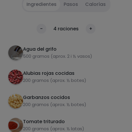
Ingredientes
Pasos
Calorías
Poner todos los ingredientes junto a la
1
Calorías
-
4
raciones
+
cebolla cortada en juliana en una olla
Por 100g
Hervir durante 20-30 minutos a fuego medio
2
Agua del grifo
500 gramos (aprox. 2 i ½ vasos)
Servir con arroz o cous cous
3
Aconsejo anradir algun topping como
Alubias rojas cocidas
4
aguacate, hummus, queso tierno o verduras
200 gramos (aprox. ½ botes)
en escabeche.
Garbanzos cocidos
Carbohidratos
Proteínas
200 gramos (aprox. ½ botes)
Tomate triturado
200 gramos (aprox. ½ latas)