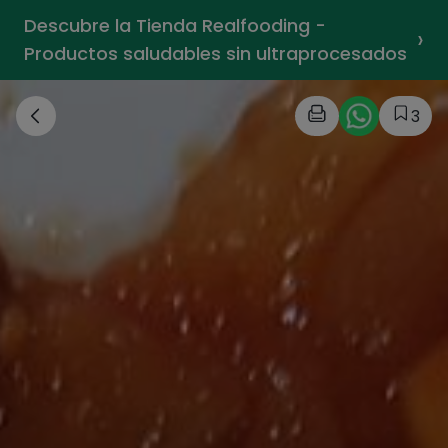
Descubre la Tienda Realfooding -
›
Productos saludables sin ultraprocesados
3