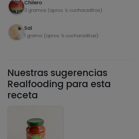
funcionalidades PLUS.
Chilero
3 gramos (aprox. ½ cucharaditas)
Pásate al PLUS
Sal
1 gramo (aprox. ½ cucharaditas)
Nuestras sugerencias
Realfooding para esta
receta