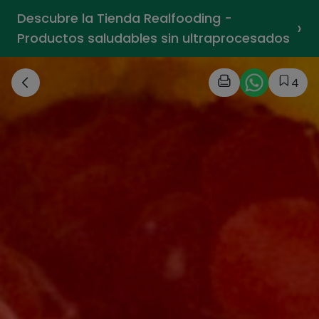
Descubre la Tienda Realfooding -
›
Productos saludables sin ultraprocesados
4