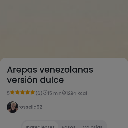
Arepas venezolanas
versión dulce
5
(
6
)
15 min
1294 kcal
rossella92
Ingredientes
Pasos
Calorías