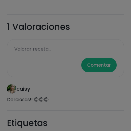
Grasas
Sal
1
Valoraciones
Azúcares
Grasas
Valorar receta...
saturadas
Comentar
caisy
Deliciosas!! 😍😍😍
Hazte PLUS para ver la información nutricional
Etiquetas
de las recetas, y desbloquear muchas más
funcionalidades PLUS.