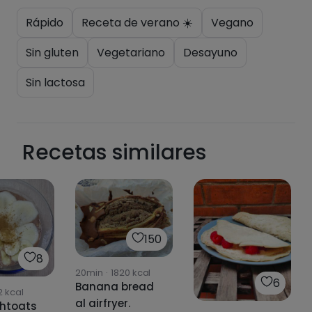
Pásate al PLUS
Rápido
Receta de verano ☀️
Vegano
Sin gluten
Vegetariano
Desayuno
Sin lactosa
Recetas similares
150
8
20min
·
1820
kcal
6
Banana bread
2
kcal
al airfryer.
htoats