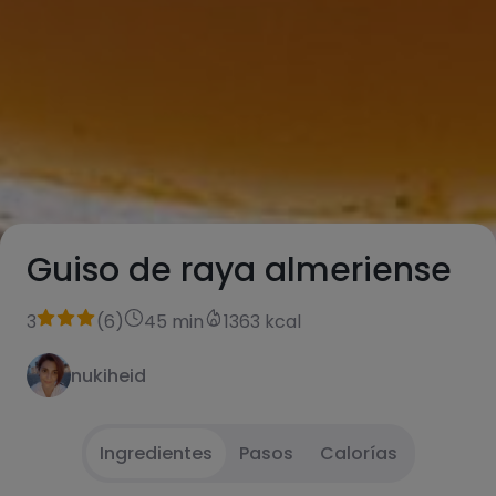
Guiso de raya almeriense
3
(
6
)
45 min
1363 kcal
nukiheid
Ingredientes
Pasos
Calorías