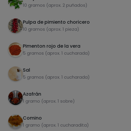
10 gramos (aprox. 2 puñados)
Dejamos que termine y apagamos el fuego
6
Pulpa de pimiento choricero
Ahora añadimos el majado y volvemos a
7
10 gramos (aprox. 1 pieza)
Azúcares
Grasas
encender el fuego flojo, dejamos que de un
saturadas
hervor y dejamos reposar antes de servir
Pimenton rojo de la vera
5 gramos (aprox. 1 cucharada)
Sal
5 gramos (aprox. 1 cucharada)
Azafrán
1 gramo (aprox. 1 sobre)
Hazte PLUS para ver la información nutricional
de las recetas, y desbloquear muchas más
funcionalidades PLUS.
Comino
1 gramo (aprox. 1 cucharadita)
Pásate al PLUS