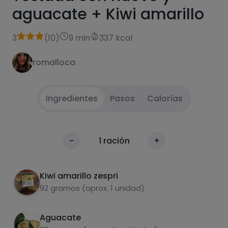
aguacate + Kiwi amarillo
3
(
10
)
9 min
337 kcal
romalloca
Ingredientes
Pasos
Calorías
Hervir el huevo escalfado, tostar el pan, partir
1
Calorías
-
1
ración
+
medio aguacate. Pelar y trocear el kiwi.
Por 100g
Montar sobre la tostada el aguacate, poner
2
Kiwi amarillo zespri
sal y añadir el Huevo.
92 gramos (aprox. 1 unidad)
Aguacate