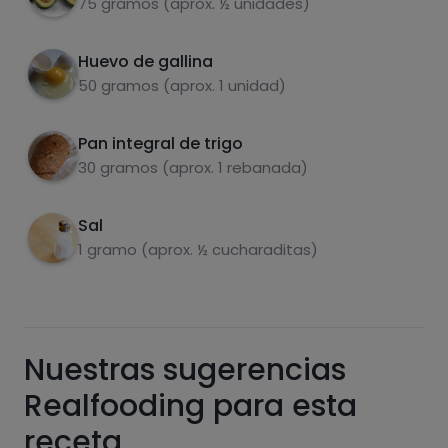
75 gramos (aprox. ½ unidades)
Huevo de gallina
Carbohidratos
Proteínas
50 gramos (aprox. 1 unidad)
Pan integral de trigo
30 gramos (aprox. 1 rebanada)
Grasas
Sal
Sal
1 gramo (aprox. ½ cucharaditas)
Azúcares
Grasas
Nuestras sugerencias
saturadas
Realfooding para esta
receta