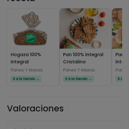
Hazte PLUS para ver la información nutricional
de las recetas, y desbloquear muchas más
funcionalidades PLUS.
Hogaza 100%
Pan 100% Integral
Pan d
Integral
Cristalino
Integ
Pásate al PLUS
Panes Y Masas
Panes Y Masas
Panes
Ir a la tienda →
Ir a la tienda →
Ir a l
Valoraciones