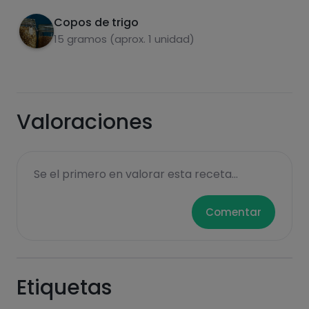
Grasas
Sal
Copos de trigo
15 gramos (aprox. 1 unidad)
Azúcares
Grasas
Valoraciones
saturadas
Se el primero en valorar esta receta...
Comentar
Hazte PLUS para ver la información nutricional
Etiquetas
de las recetas, y desbloquear muchas más
funcionalidades PLUS.