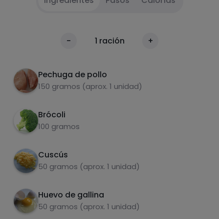
Ingredientes
Pasos
Calorías
Escachar bien los cereales. Batir el huevo.
1
Calorías
-
1
ración
+
Pasar la pechuga por el huevo y luego por los
Por 100g
cereales…. Hacer en airfryer 10 min 180º
Pechuga de pollo
Hacer el couscus según indicaciones El
2
150 gramos (aprox. 1 unidad)
brócoli es congelado, simplemente lo hice en
el microondas … emplatar y disfrutar
Brócoli
100 gramos
Cuscús
Carbohidratos
Proteínas
50 gramos (aprox. 1 unidad)
Huevo de gallina
50 gramos (aprox. 1 unidad)