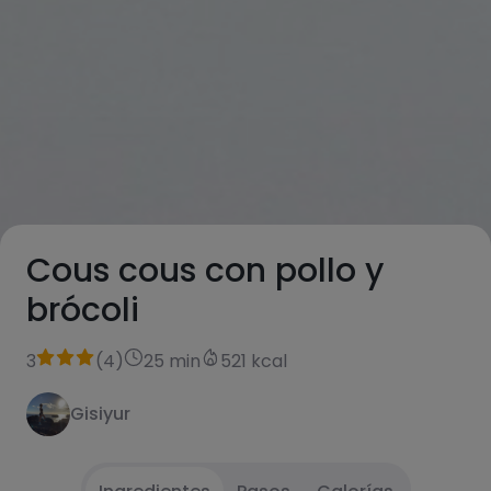
Cous cous con pollo y
brócoli
3
(
4
)
25 min
521 kcal
Gisiyur