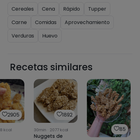
Cereales
Cena
Rápido
Tupper
Pásate al PLUS
Carne
Comidas
Aprovechamiento
Verduras
Huevo
Recetas similares
2905
1892
85
08
kcal
30min
·
2077
kcal
Nuggets de