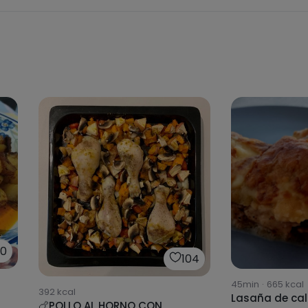
30
104
45min
·
665
kcal
392
kcal
Lasaña de cal
🍗POLLO AL HORNO CON