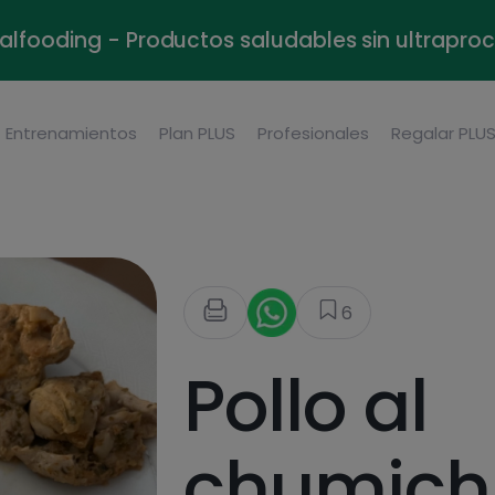
alfooding - Productos saludables sin ultrapr
Entrenamientos
Plan PLUS
Profesionales
Regalar PLU
6
Pollo al
chumich