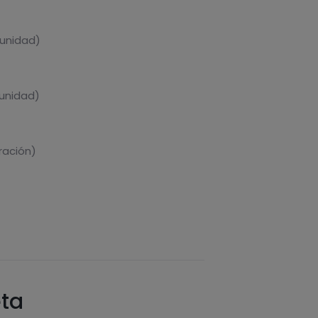
 unidad)
 unidad)
ración)
eta