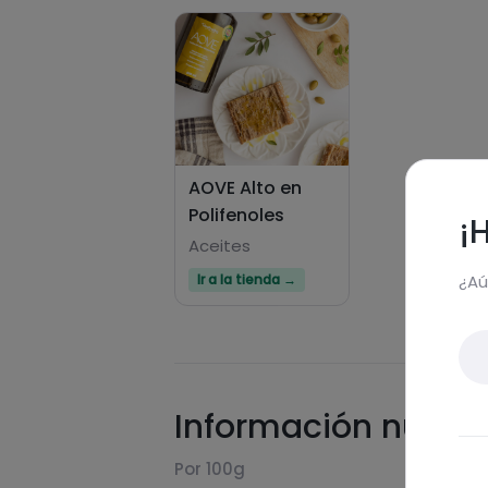
AOVE Alto en
Polifenoles
¡
Aceites
¿Aú
Ir a la tienda →
Información nutric
Por 100g