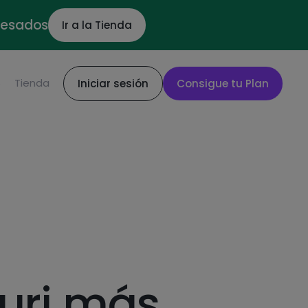
ocesados
Ir a la Tienda
S
Tienda
Iniciar sesión
Consigue tu Plan
uri más