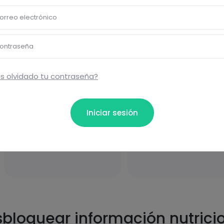
orreo electrónico
Carbohidratos
Grasas
ontraseña
s olvidado tu contraseña?
Iniciar sesión
Proteínas
Sal
bloquear información nutrici