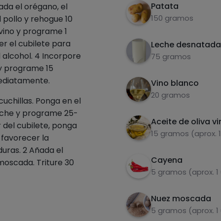
Patata
ada el orégano, el
150 gramos
l pollo y rehogue 10
 vino y programe 1
r el cubilete para
Leche desnatada
 alcohol. 4 Incorpore
75 gramos
 y programe 15
mediatamente.
Vino blanco
20 gramos
cuchillas. Ponga en el
 leche y programe 25-
Aceite de oliva vi
r del cubilete, ponga
15 gramos (aprox. 
a favorecer la
duras. 2 Añada el
Cayena
 moscada. Triture 30
5 gramos (aprox. 1
Nuez moscada
5 gramos (aprox. 1