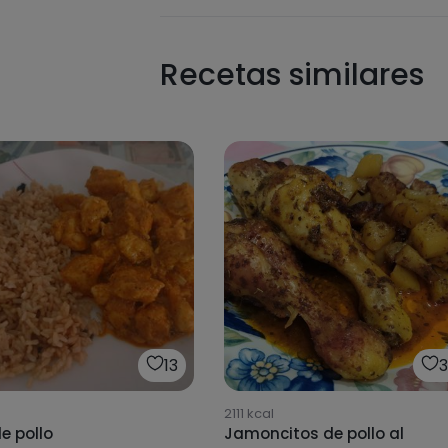
Recetas similares
13
2111
kcal
e pollo
Jamoncitos de pollo al