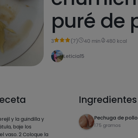
puré de 
3
(
7
)
40 min
480 kcal
Leticia15
receta
Ingredientes
Pechuga de pollo
ejil y la guindilla y
175 gramos
tula, baje los
el vaso. 2 Coloque la