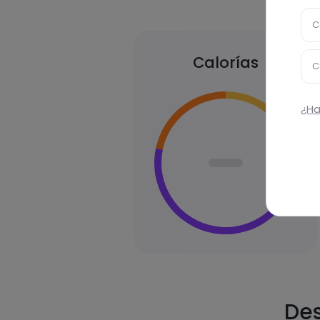
C
Calorías
C
¿Ha
Des