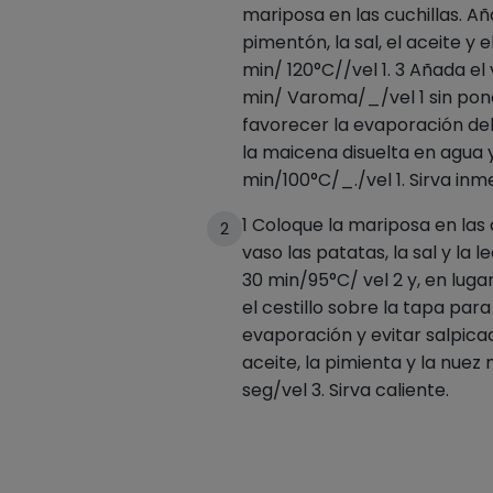
mariposa en las cuchillas. Añ
pimentón, la sal, el aceite y e
min/ 120°C//vel 1. 3 Añada el
min/ Varoma/_/vel 1 sin pone
favorecer la evaporación del
la maicena disuelta en agua
min/100°C/_./vel 1. Sirva in
1 Coloque la mariposa en las 
2
vaso las patatas, la sal y la
30 min/95°C/ vel 2 y, en luga
el cestillo sobre la tapa par
evaporación y evitar salpica
aceite, la pimienta y la nuez
seg/vel 3. Sirva caliente.