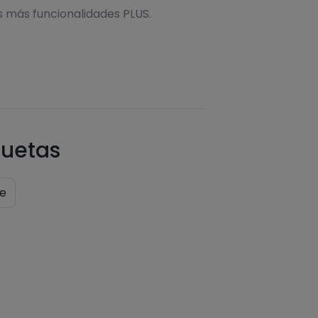
s más funcionalidades PLUS.
quetas
e