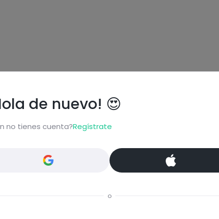
Hola de nuevo! 😍
n no tienes cuenta?
Regístrate
ional
o