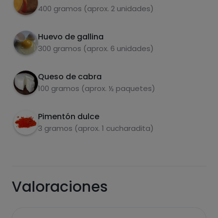
olla express
400 gramos (aprox. 2 unidades)
Triturar el boniato con un tenedor y añadir el
3
queso de cabra.
Huevo de gallina
300 gramos (aprox. 6 unidades)
Mezclar bien y rellenar los huevos con la
4
mezcla.
Queso de cabra
Carbohidratos
Proteínas
Espolvorear con pimentón dulce. Y si quieres
5
100 gramos (aprox. ½ paquetes)
poner un poco de la yema por encima.
Pimentón dulce
Disfrutar.
6
3 gramos (aprox. 1 cucharadita)
Grasas
Sal
Valoraciones
Azúcares
Grasas