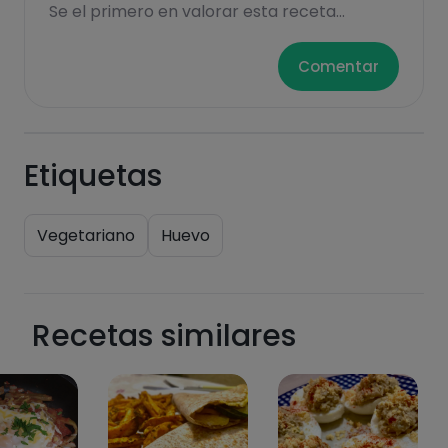
Se el primero en valorar esta receta...
saturadas
Comentar
Etiquetas
Hazte PLUS para ver la información nutricional
Vegetariano
Huevo
de las recetas, y desbloquear muchas más
funcionalidades PLUS.
Pásate al PLUS
Recetas similares