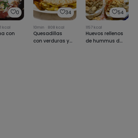
0
34
54
1
kcal
10min
·
808
kcal
1157
kcal
na con
Quesadillas
Huevos rellenos
con verduras y
de hummus de
boniato 🍠🧀🌮
aguacate