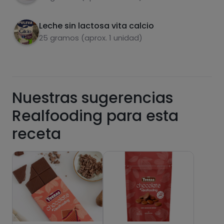
Leche sin lactosa vita calcio
25 gramos (aprox. 1 unidad)
Grasas
Sal
Nuestras sugerencias
Realfooding para esta
Azúcares
Grasas
receta
saturadas