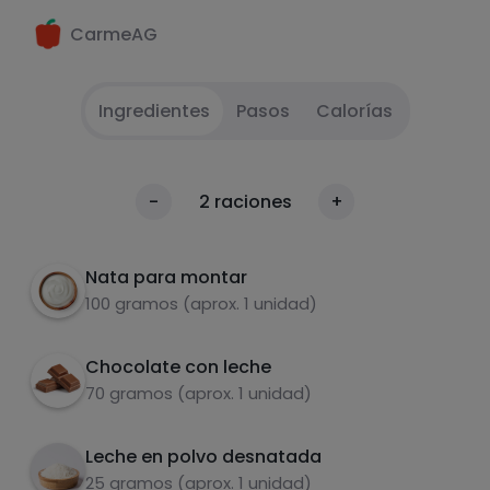
CarmeAG
Ingredientes
Pasos
Calorías
A
1
Calorías
-
2
raciones
+
Por 100g
Nata para montar
100 gramos (aprox. 1 unidad)
Chocolate con leche
70 gramos (aprox. 1 unidad)
Leche en polvo desnatada
Carbohidratos
Proteínas
25 gramos (aprox. 1 unidad)