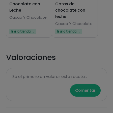
Chocolate con
Gotas de
Leche
chocolate con
Hazte PLUS para ver la información nutricional
leche
de las recetas, y desbloquear muchas más
Cacao Y Chocolate
funcionalidades PLUS.
Cacao Y Chocolate
Ir a la tienda →
Ir a la tienda →
Pásate al PLUS
Valoraciones
Se el primero en valorar esta receta...
Comentar