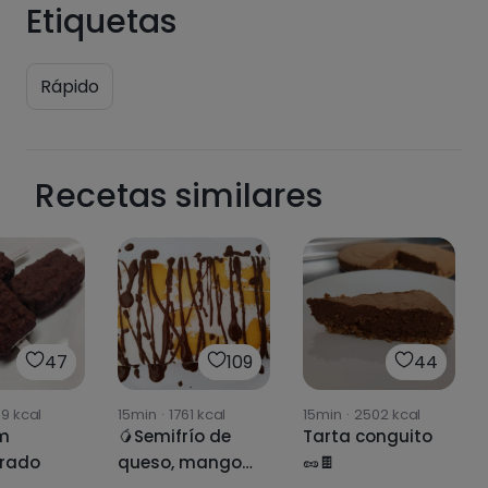
Etiquetas
Rápido
Recetas similares
47
109
44
19
kcal
15min
·
1761
kcal
15min
·
2502
kcal
m
🥭Semifrío de
Tarta conguito
rado
queso, mango
🥜🍫