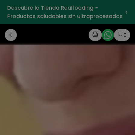
Descubre la Tienda Realfooding -
›
Productos saludables sin ultraprocesados
0