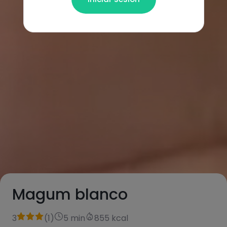
Magum blanco
3
(
1
)
5 min
855 kcal