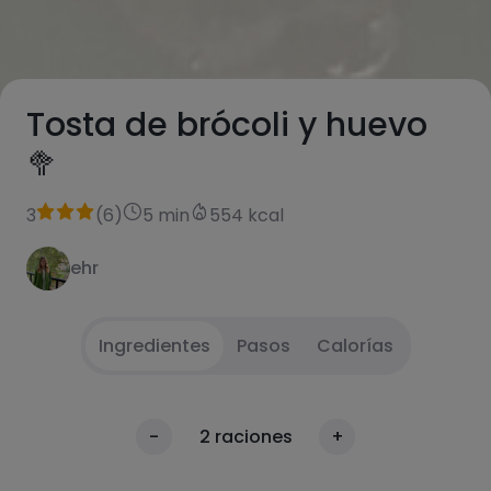
Tosta de brócoli y huevo
🥦
3
(
6
)
5 min
554 kcal
ehr
Ingredientes
Pasos
Calorías
Echar agua en una cazuela y, cuando
1
Calorías
-
2
raciones
+
empiece a hervir, añadir los arbolitos del
Por 100g
brócoli y cocinar durante 5 minutos.