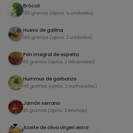
Brócoli
Escurrir bien y dejar enfriar.
2
125 gramos (aprox. ½ unidades)
Tostar dos rebanadas de pan.
3
Huevo de gallina
Mientras tanto, saltear el brócoli cocido con
100 gramos (aprox. 2 unidades)
4
unos tacos de jamón en una sartén con
AOVE.
Pan integral de espelta
Carbohidratos
Proteínas
60 gramos (aprox. 2 rebanadas)
Cuando esté, hacer el huevo a la plancha.
5
Untar cada rebanada de pan tostado con un
Hummus de garbanzo
6
poco de hummus de garbanzos y colocar
40 gramos (aprox. 2 cucharadas)
encima el brócoli y el huevo. Echar el jamón
Grasas
Sal
por encima y salpimentar al gusto.
Jamón serrano
20 gramos (aprox. 2 lonchas)
Aceite de oliva virgen extra