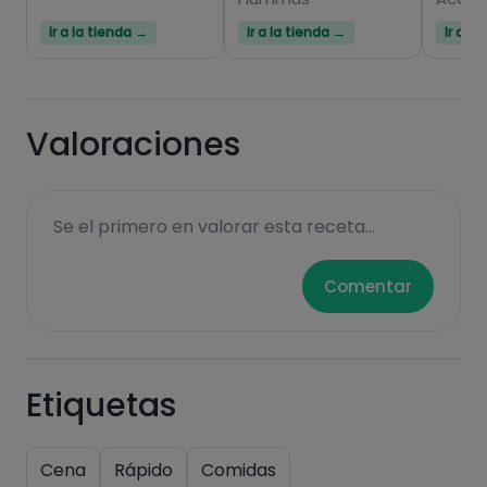
Ir a la tienda →
Ir a la tienda →
Ir a l
Valoraciones
Se el primero en valorar esta receta...
Comentar
Etiquetas
Cena
Rápido
Comidas