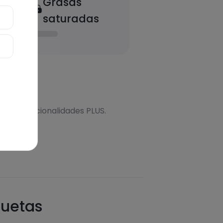
Grasas
saturadas
onal
s más funcionalidades PLUS.
quetas