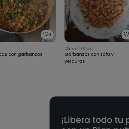
6
20min
·
188
kcal
cas con garbanzos
Garbanzos con tofu y
verduras
¡Libera todo tu 