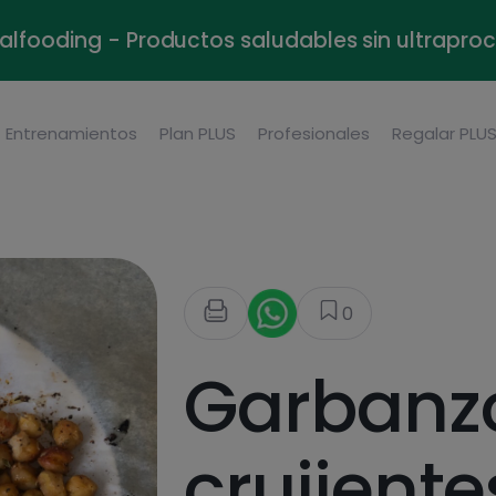
alfooding - Productos saludables sin ultrapr
Entrenamientos
Plan PLUS
Profesionales
Regalar PLU
0
Garbanz
crujiente