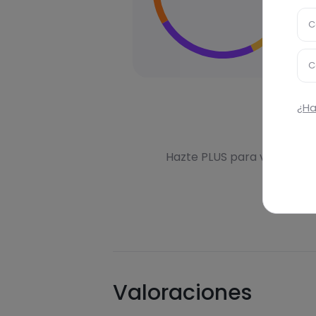
C
C
¿Ha
Des
Hazte PLUS para ver la inf
Valoraciones