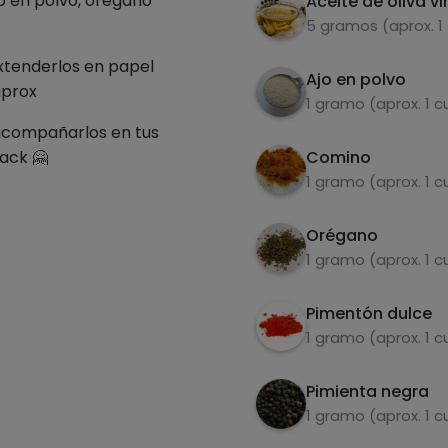
o en polvo, orégano
Aceite de oliva vi
5 gramos (aprox. 1
extenderlos en papel
Ajo en polvo
aprox
1 gramo (aprox. 1 
 acompañarlos en tus
ack 🤗
Comino
1 gramo (aprox. 1 
Orégano
1 gramo (aprox. 1 
Pimentón dulce
1 gramo (aprox. 1 
Pimienta negra
1 gramo (aprox. 1 