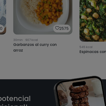
0
2575
30min
·
907
kcal
Garbanzos al curry con
545
kcal
arroz
Espinacas co
potencial