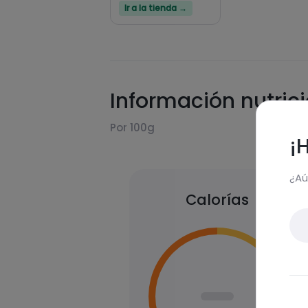
Ir a la tienda →
Información nutric
Por 100g
¡
¿Aú
Calorías