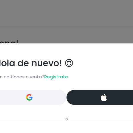
ional
Hola de nuevo! 😍
n no tienes cuenta?
Regístrate
Carbohidratos
Grasas
o