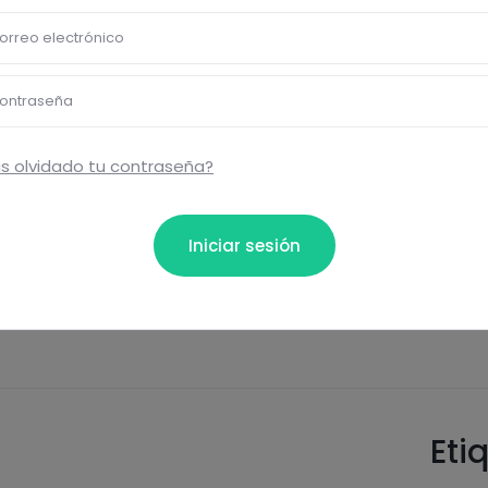
Proteínas
Sal
orreo electrónico
ontraseña
s olvidado tu contraseña?
bloquear información nutrici
ormación nutricional de las recetas, y desbloquear mucha
Iniciar sesión
Pásate al PLUS
Eti