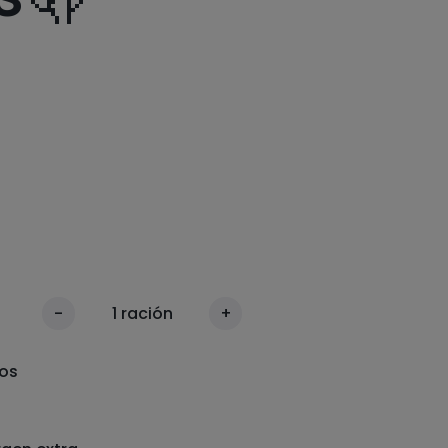
-
1
ración
+
os