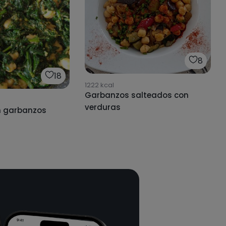
8
18
1222
kcal
Garbanzos salteados con
verduras
n garbanzos