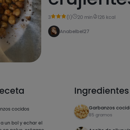
3
(
1
)
20 min
126 kcal
Anabelbel27
receta
Ingredientes
Garbanzos cocid
nzos cocidos
85 gramos
a un bol y echar el