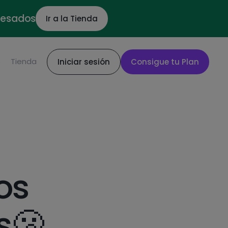
ocesados
Ir a la Tienda
S
Tienda
Iniciar sesión
Consigue tu Plan
os
s🫢