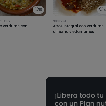
19
4
281
kcal
388
kcal
de verduras con
Arroz integral con verduras
al horno y edamames
¡Libera todo tu
con un Plan nut