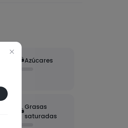
Azúcares
Grasas
saturadas