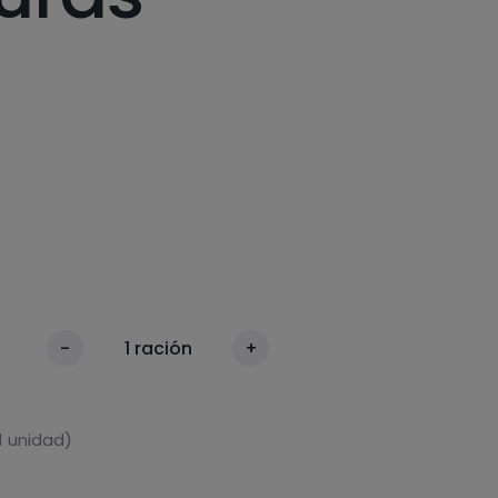
-
1
ración
+
1 unidad)