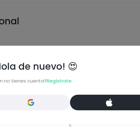
ional
Hola de nuevo! 😍
Carbohidratos
Grasas
n no tienes cuenta?
Regístrate
Proteínas
Sal
o