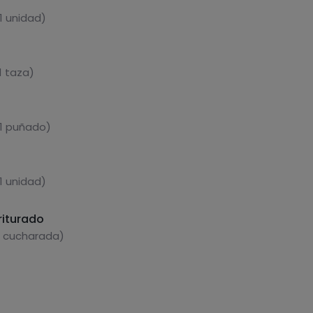
1 unidad)
1 taza)
 1 puñado)
1 unidad)
riturado
1 cucharada)