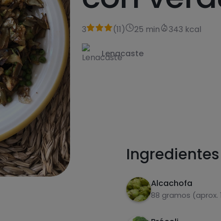
3
(
11
)
25 min
343 kcal
Lenacaste
receta
Ingredientes
Alcachofa
88 gramos (aprox. 