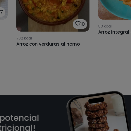
7
10
83
kcal
Arroz integral
702
kcal
Arroz con verduras al horno
 potencial
ricional!