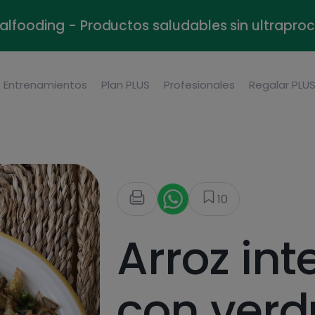
alfooding - Productos saludables sin ultrapr
Entrenamientos
Plan PLUS
Profesionales
Regalar PLU
10
Arroz int
con verd