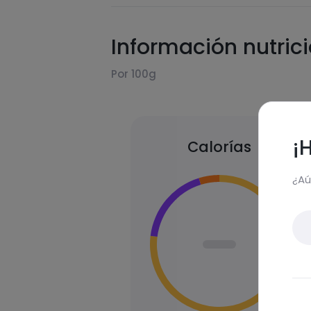
Información nutric
Por 100g
¡
Calorías
¿Aú