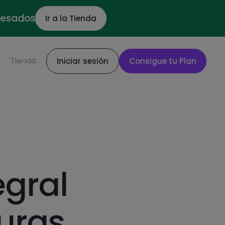
ocesados
Ir a la Tienda
S
Tienda
Iniciar sesión
Consigue tu Plan
egral
uras