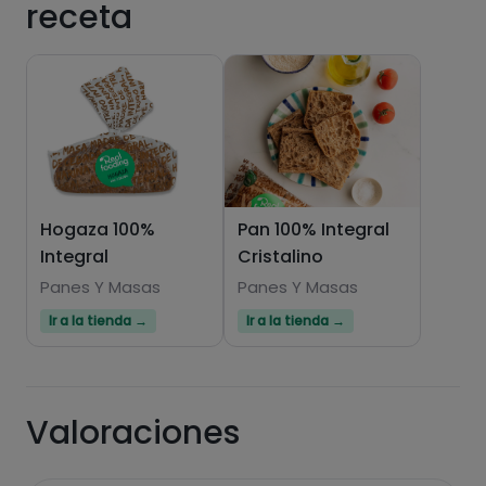
receta
Hazte PLUS para ver la información nutricional
de las recetas, y desbloquear muchas más
funcionalidades PLUS.
Hogaza 100%
Pan 100% Integral
Integral
Cristalino
Pásate al PLUS
Panes Y Masas
Panes Y Masas
Ir a la tienda →
Ir a la tienda →
Valoraciones