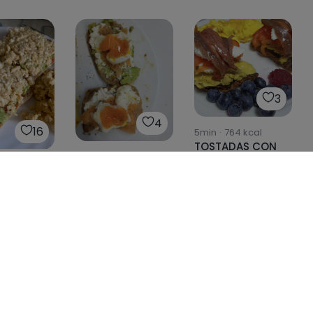
3
4
16
5min
·
764
kcal
TOSTADAS CON
10min
·
403
kcal
TODO 🐟
55
kcal
Tostadas
as con
saladas
te,
 y
os con
y queso