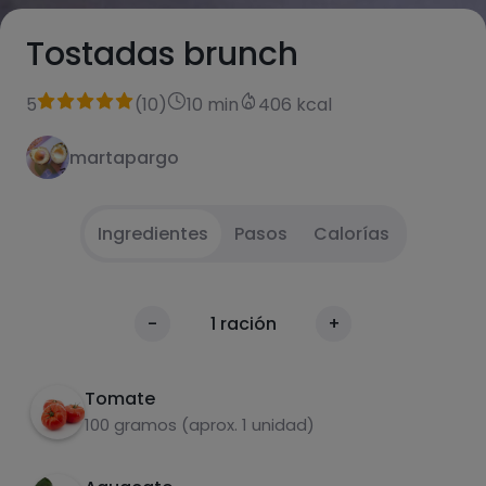
Tostadas brunch
5
(
10
)
10 min
406 kcal
martapargo
Ingredientes
Pasos
Calorías
Coge dos rebanadas de tu pan favorito
1
Calorías
-
1
ración
+
Por 100g
Haz en una sartén huevo a la plancha
2
Tomate
Añade en una tostada aguacate, tomate y
3
100 gramos (aprox. 1 unidad)
queso. Y en la otra tostada aguacate, queso y
el huevo