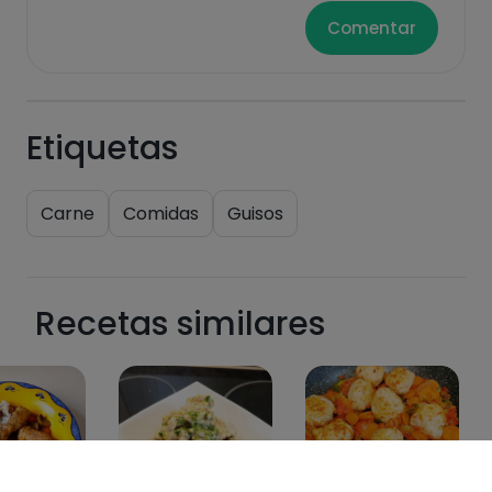
Comentar
Etiquetas
Carne
Comidas
Guisos
Recetas similares
47
10