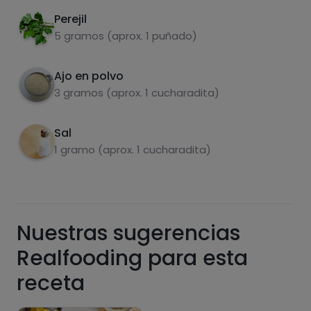
Perejil
5 gramos (aprox. 1 puñado)
Azúcares
Grasas
saturadas
Ajo en polvo
3 gramos (aprox. 1 cucharadita)
Sal
1 gramo (aprox. 1 cucharadita)
Hazte PLUS para ver la información nutricional
Nuestras sugerencias
de las recetas, y desbloquear muchas más
funcionalidades PLUS.
Realfooding para esta
Pásate al PLUS
receta