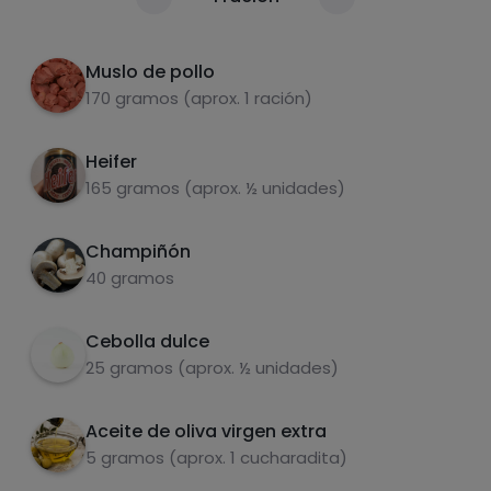
Calorías
Por 100g
Cocinar todos los ingredientes juntos en la
2
olla durante 30 minutos
Muslo de pollo
170 gramos (aprox. 1 ración)
Heifer
165 gramos (aprox. ½ unidades)
Champiñón
Carbohidratos
Proteínas
40 gramos
Cebolla dulce
25 gramos (aprox. ½ unidades)
Grasas
Sal
Aceite de oliva virgen extra
5 gramos (aprox. 1 cucharadita)