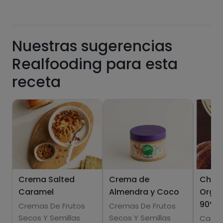
Nuestras sugerencias
Grasas
Sal
Realfooding para esta
receta
Azúcares
Grasas
saturadas
Crema Salted
Crema de
Choc
Caramel
Almendra y Coco
Orgán
90%
Cremas De Frutos
Cremas De Frutos
Secos Y Semillas
Secos Y Semillas
Cacao