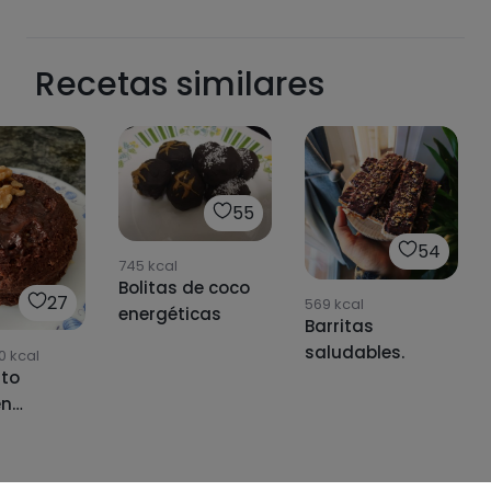
Recetas similares
55
54
745
kcal
Bolitas de coco
27
569
kcal
energéticas
Barritas
saludables.
0
kcal
ito
en
ndas