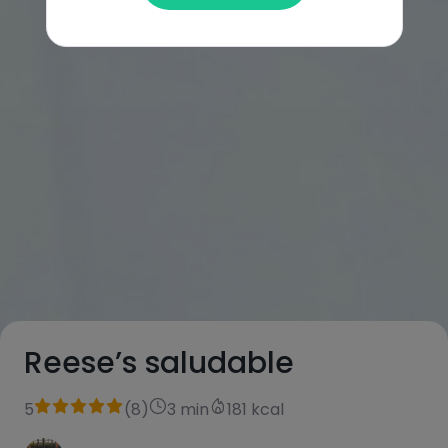
Reese’s saludable
5
(
8
)
3 min
181 kcal