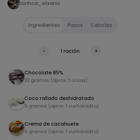
ainhoa_etxaniz
Ingredientes
Pasos
Calorías
Derretimos el chocolate en intervalos de 30
1
Calorías
-
1
ración
+
segundos.
Por 100g
Vertemos una capa de chocolate en un
2
Chocolate 85%
molde de magdalena, después la crema de
20 gramos (aprox. 2 onzas)
cacahuete y el coco. Y volvemos a echar
chocolate.
Coco rallado deshidratado
Congelar durante 30 minutos.
3
5 gramos (aprox. 1 cucharadita)
Sacar y disfrutar.
4
Crema de cacahuete
Carbohidratos
Proteínas
5 gramos (aprox. 1 cucharadita)