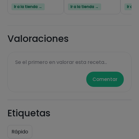
Hazte PLUS para ver la información nutricional
Ir a la tienda →
Ir a la tienda →
Ir a l
de las recetas, y desbloquear muchas más
funcionalidades PLUS.
Pásate al PLUS
Valoraciones
Se el primero en valorar esta receta...
Comentar
Etiquetas
Rápido