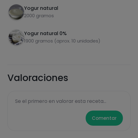
Yogur natural
2000 gramos
Yogur natural 0%
Carbohidratos
Proteínas
1900 gramos (aprox. 10 unidades)
Valoraciones
Grasas
Sal
Se el primero en valorar esta receta...
Comentar
Azúcares
Grasas
saturadas