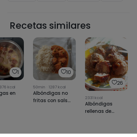
Recetas similares
1
10
26
876
kcal
50min
·
1287
kcal
gas en
Albóndigas no
2331
kcal
fritas con salsa
Albóndigas
de tomate
rellenas de
realfood 🧆
queso con
salsa de
cebolla.