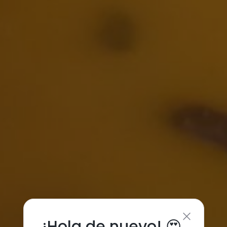
¡Hola de nuevo! 😍