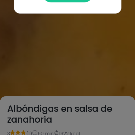
Albóndigas en salsa de
zanahoria
3
(
1
)
50 min
1322 kcal