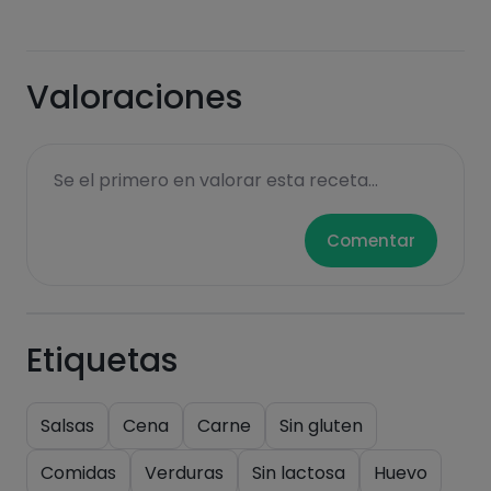
Hazte PLUS para ver la información nutricional
Valoraciones
de las recetas, y desbloquear muchas más
funcionalidades PLUS.
Pásate al PLUS
Se el primero en valorar esta receta...
Comentar
Etiquetas
Salsas
Cena
Carne
Sin gluten
Comidas
Verduras
Sin lactosa
Huevo