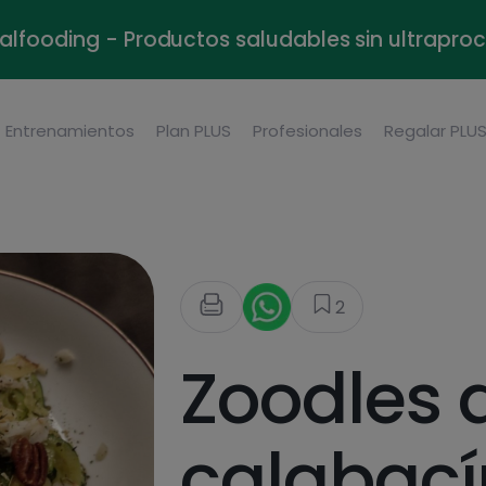
alfooding - Productos saludables sin ultrapr
Entrenamientos
Plan PLUS
Profesionales
Regalar PLU
2
Zoodles 
calabací