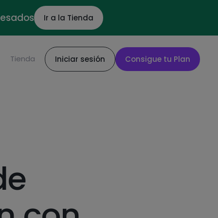
ocesados
Ir a la Tienda
S
Tienda
Iniciar sesión
Consigue tu Plan
de
n con