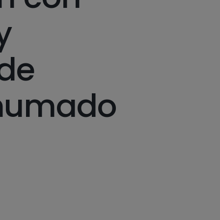
y
 de
humado