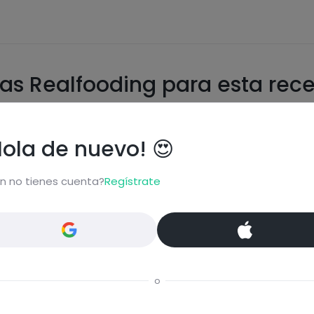
as Realfooding para esta rec
Hola de nuevo! 😍
n no tienes cuenta?
Regístrate
o