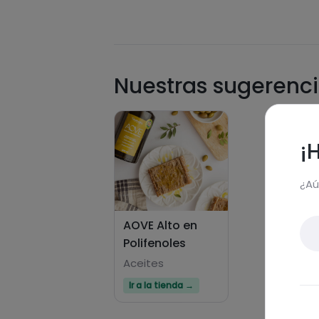
Nuestras sugerenci
¡
¿Aú
AOVE Alto en
Polifenoles
Aceites
Ir a la tienda →