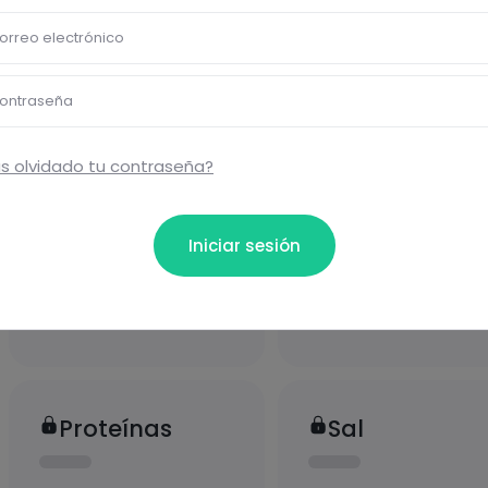
orreo electrónico
ional
ontraseña
s olvidado tu contraseña?
Iniciar sesión
Carbohidratos
Grasas
Proteínas
Sal