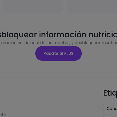
bloquear información nutrici
ormación nutricional de las recetas, y desbloquear mucha
Pásate al PLUS
Eti
Cen
ta...