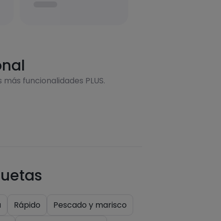
onal
s más funcionalidades PLUS.
quetas
a
Rápido
Pescado y marisco