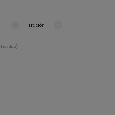
-
1
ración
+
 1 unidad)