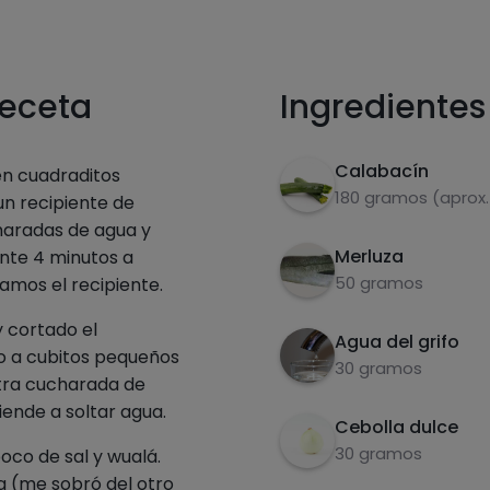
receta
Ingredientes
Calabacín
en cuadraditos
180 gramos (aprox.
n recipiente de
haradas de agua y
Merluza
nte 4 minutos a
50 gramos
amos el recipiente.
 cortado el
Agua del grifo
o a cubitos pequeños
30 gramos
tra cucharada de
iende a soltar agua.
Cebolla dulce
30 gramos
oco de sal y wualá.
 (me sobró del otro