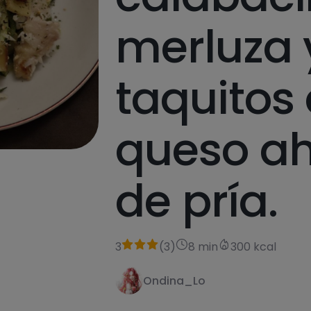
merluza 
taquitos
queso a
de pría.
3
(
3
)
8 min
300 kcal
Ondina_Lo