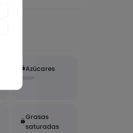
Azúcares
Grasas
saturadas