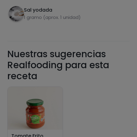
saturadas
Sal yodada
1 gramo (aprox. 1 unidad)
Nuestras sugerencias
Realfooding para esta
Hazte PLUS para ver la información nutricional
receta
de las recetas, y desbloquear muchas más
funcionalidades PLUS.
Pásate al PLUS
Tomate Frito