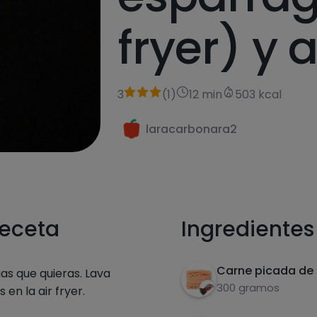
fryer) y 
3
(
1
)
12 min
503 kcal
laracarbonara2
receta
Ingredientes
Carne picada de
ias que quieras. Lava
300 gramos
 en la air fryer.