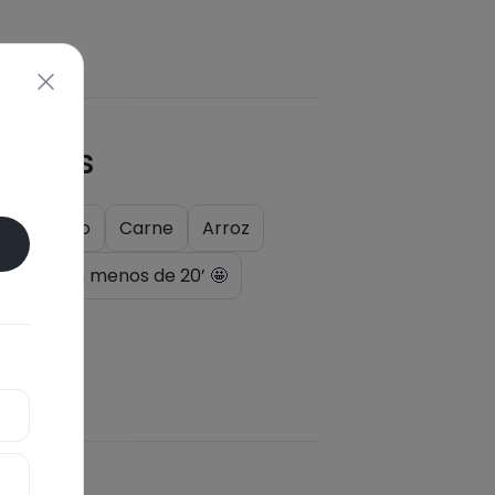
quetas
a
Rápido
Carne
Arroz
uras
En menos de 20’ 🤩