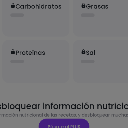
Carbohidratos
Grasas
Proteínas
Sal
bloquear información nutrici
ormación nutricional de las recetas, y desbloquear mucha
Pásate al PLUS