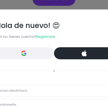
Hola de nuevo! 😍
Eti
n no tienes cuenta?
Regístrate
Cen
ta...
Verd
Comentar
o
orreo electrónico
ontraseña