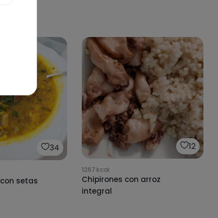
12
34
1267
kcal
Chipirones con arroz
 con setas
integral