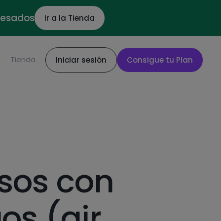
ocesados
Ir a la Tienda
S
Tienda
Iniciar sesión
Consigue tu Plan
usos con
os (air