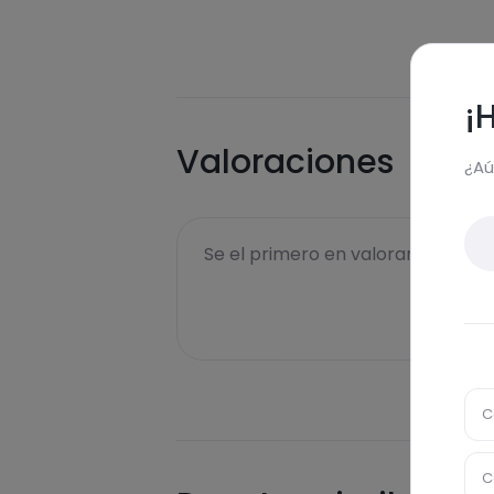
¡
Valoraciones
¿Aú
Se el primero en valorar esta rece
C
C