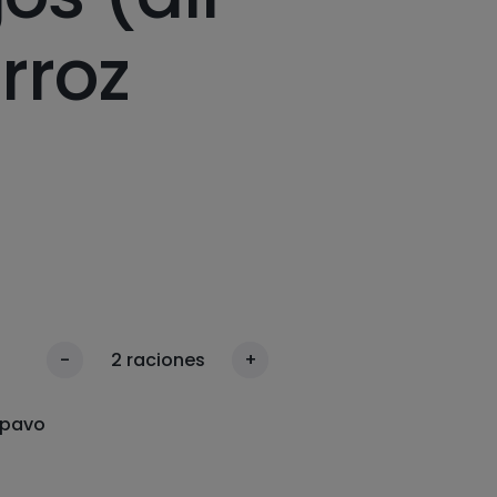
arroz
-
2
raciones
+
 pavo