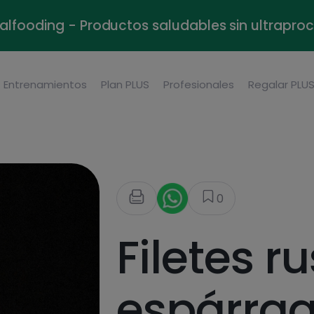
alfooding - Productos saludables sin ultrapr
Entrenamientos
Plan PLUS
Profesionales
Regalar PLU
0
Filetes r
espárrag