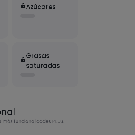
Azúcares
Grasas
saturadas
onal
s más funcionalidades PLUS.