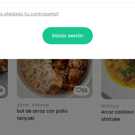
s olvidado tu contraseña?
Iniciar sesión
6
55
20min
·
834
kcal
1603
kcal
bol de arroz con pollo
Arroz caldoso
teriyaki
shiitake