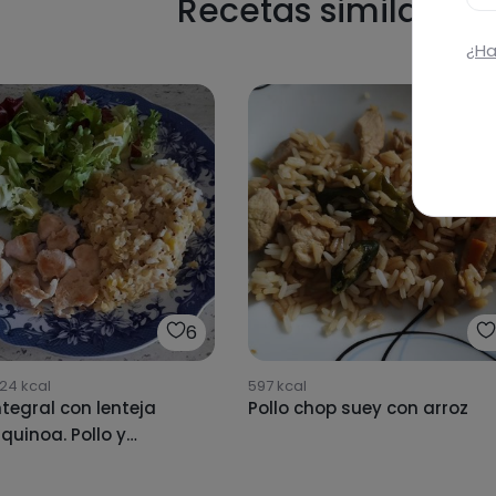
Recetas similares
¿Ha
6
24
kcal
597
kcal
ntegral con lenteja
Pollo chop suey con arroz
 quinoa. Pollo y
da 🥗 de brotes