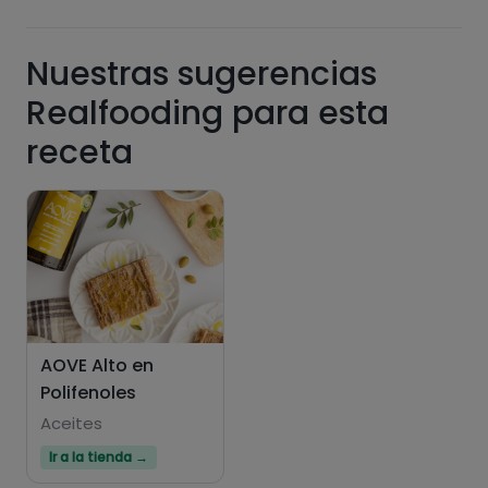
Nuestras sugerencias
Realfooding para esta
receta
Hazte PLUS para ver la información nutricional
de las recetas, y desbloquear muchas más
funcionalidades PLUS.
Pásate al PLUS
AOVE Alto en
Polifenoles
Aceites
Ir a la tienda →