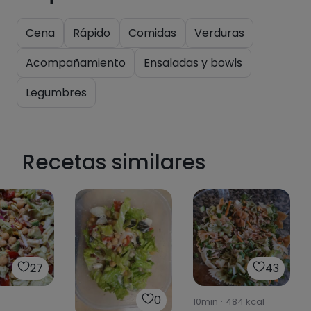
Cena
Rápido
Comidas
Verduras
Acompañamiento
Ensaladas y bowls
Legumbres
Recetas similares
27
43
0
10min
·
484
kcal