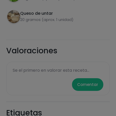
Queso de untar
20 gramos (aprox. 1 unidad)
Hazte PLUS para ver la información nutricional
de las recetas, y desbloquear muchas más
funcionalidades PLUS.
Pásate al PLUS
Valoraciones
Se el primero en valorar esta receta...
Comentar
Etiquetas