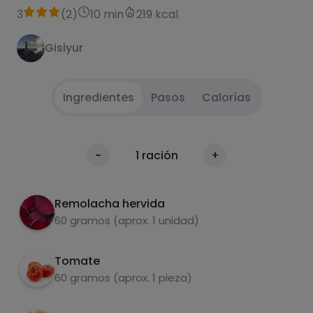
3
(
2
)
10 min
219 kcal
Gisiyur
Ingredientes
Pasos
Calorías
Pica los ingredientes a tu gusto, yo los pique
1
Calorías
-
1
ración
+
mediano….. y nada más a disfrutar
Por 100g
Remolacha hervida
60 gramos (aprox. 1 unidad)
Tomate
60 gramos (aprox. 1 pieza)