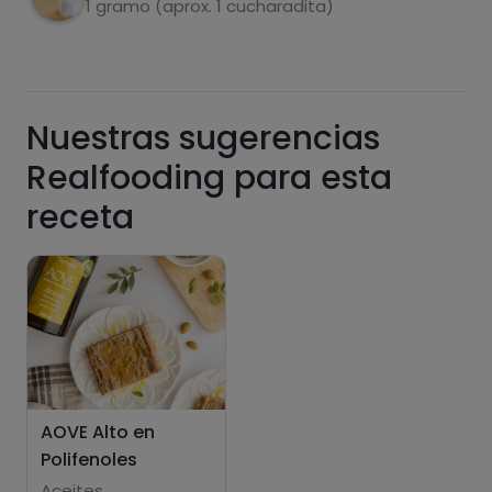
1 gramo (aprox. 1 cucharadita)
Azúcares
Grasas
saturadas
Nuestras sugerencias
Realfooding para esta
receta
Hazte PLUS para ver la información nutricional
de las recetas, y desbloquear muchas más
funcionalidades PLUS.
Pásate al PLUS
AOVE Alto en
Polifenoles
Aceites