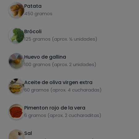
Lavar y cortar brócoli en trozos separados
2
Patata
del tronco principal
450 gramos
Cocer al vapor o hervir en un cazo todos los
3
ingredientes (patata, brócoli y huevos)
Brócoli
durante 20 min aproximadamente
125 gramos (aprox. ½ unidades)
Servir con huevos pelados, pimentón y AOVE.
4
Huevo de gallina
Salpimentar al gusto
Carbohidratos
Proteínas
100 gramos (aprox. 2 unidades)
Aceite de oliva virgen extra
60 gramos (aprox. 4 cucharadas)
Grasas
Sal
Pimenton rojo de la vera
6 gramos (aprox. 2 cucharaditas)
Sal