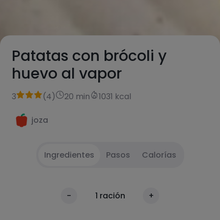
Patatas con brócoli y
huevo al vapor
3
(
4
)
20 min
1031 kcal
joza
Ingredientes
Pasos
Calorías
Pelar patata en dados o láminas, en función
1
Calorías
-
1
ración
+
del gusto
Por 100g