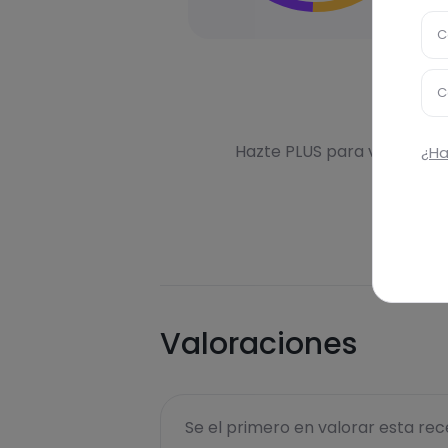
C
C
Des
Hazte PLUS para ver la inf
¿Ha
Valoraciones
Se el primero en valorar esta rece