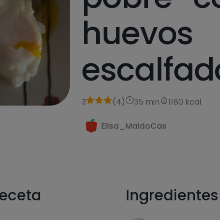
huevos
escalfad
3
(
4
)
35 min
1180 kcal
Elisa_MaldoCas
receta
Ingredientes