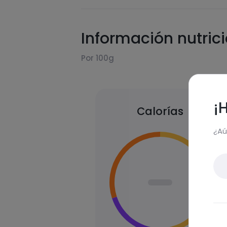
Información nutric
Por 100g
¡
Calorías
¿Aú