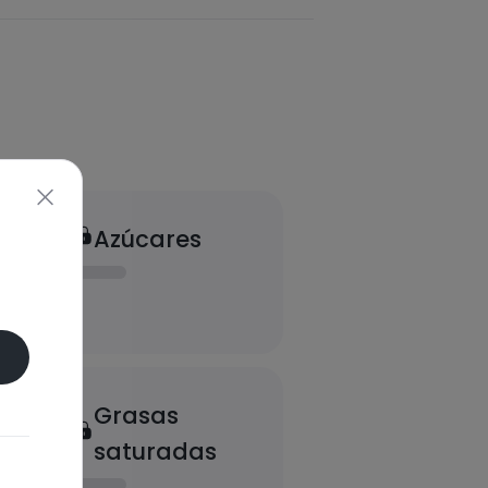
Azúcares
Grasas
saturadas