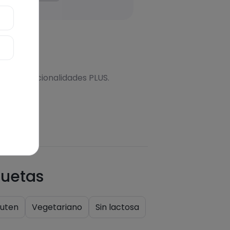
onal
s más funcionalidades PLUS.
quetas
luten
Vegetariano
Sin lactosa