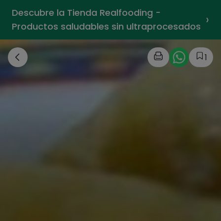
Descubre la Tienda Realfooding -
›
Productos saludables sin ultraprocesados
1