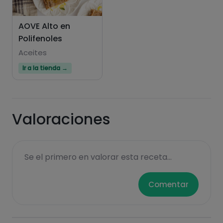
AOVE Alto en
Polifenoles
Hazte PLUS para ver la información nutricional
de las recetas, y desbloquear muchas más
Aceites
funcionalidades PLUS.
Ir a la tienda →
Pásate al PLUS
Valoraciones
Se el primero en valorar esta receta...
Comentar