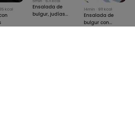
5min
·
671
kcal
Ensalada de
35
kcal
14min
·
911
kcal
bulgur, judías
con
Ensalada de
verdes, huevo y
s
bulgur con
granada con
vinagreta de
vinagreta de
curry picante y
curry.
miel.