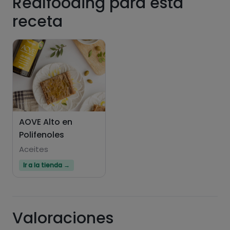
Realfooding para esta
receta
Hazte PLUS para ver la información nutricional
de las recetas, y desbloquear muchas más
funcionalidades PLUS.
Pásate al PLUS
AOVE Alto en
Polifenoles
Aceites
Ir a la tienda →
Valoraciones