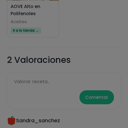
dentro 5min para que repose y ya estarán
AOVE Alto en
listas para comer.
Polifenoles
Aceites
Ir a la tienda →
2
Valoraciones
Valorar receta...
Comentar
Sandra_sanchez