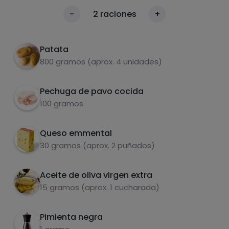
Precalentar el horno a 200° 10min.
1
Calorías
-
2
raciones
+
Por 100g
Cortar las patatas en rodajas sin quitarles la
2
piel y colocarlas en la bandeja para el horno.
Patata
Añadir una cucharada de aceite y
800 gramos (aprox. 4 unidades)
salpimentar.
Pechuga de pavo cocida
100 gramos
Queso emmental
Carbohidratos
Proteínas
30 gramos (aprox. 2 puñados)
Aceite de oliva virgen extra
15 gramos (aprox. 1 cucharada)
Meter la bandeja en el horno a 180° durante
3
20/25min.
Grasas
Sal
Pimienta negra
Sacamos la bandeja del horno y le añadimos