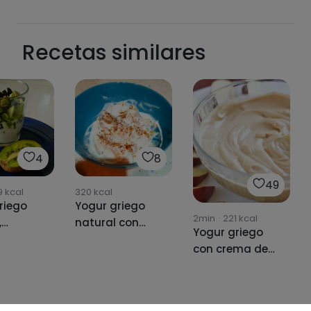
Recetas similares
4
8
49
9
kcal
320
kcal
riego
Yogur griego
2min
·
221
kcal
,
natural con
Yogur griego
te y
melocotón
con crema de
cacahuete y
trocitos de
chocolate