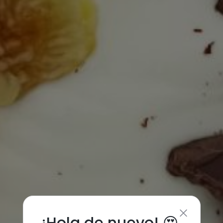
¡Hola de nuevo! 😍