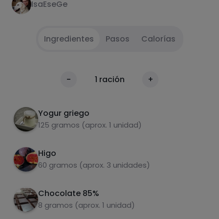
IsaEseGe
Ingredientes
Pasos
Calorías
Poner el yogur en el cuenco.
1
Calorías
-
1
ración
+
Por 100g
Cortar los higos en trozos pequeños y
2
añadirlos al yogur. Trocear el chocolate y ¡A
Yogur griego
disfrutar!
125 gramos (aprox. 1 unidad)
Higo
60 gramos (aprox. 3 unidades)
Chocolate 85%
Carbohidratos
Proteínas
8 gramos (aprox. 1 unidad)