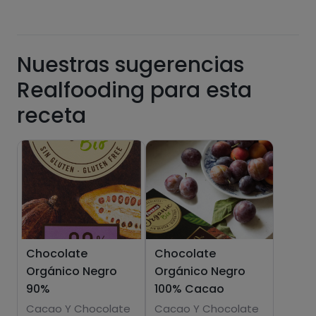
Nuestras sugerencias
Grasas
Sal
Realfooding para esta
receta
Azúcares
Grasas
saturadas
Chocolate
Chocolate
Orgánico Negro
Orgánico Negro
90%
100% Cacao
Cacao Y Chocolate
Cacao Y Chocolate