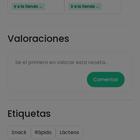
Hazte PLUS para ver la información nutricional
Ir a la tienda →
Ir a la tienda →
de las recetas, y desbloquear muchas más
funcionalidades PLUS.
Pásate al PLUS
Valoraciones
Se el primero en valorar esta receta...
Comentar
Etiquetas
Snack
Rápido
Lácteos