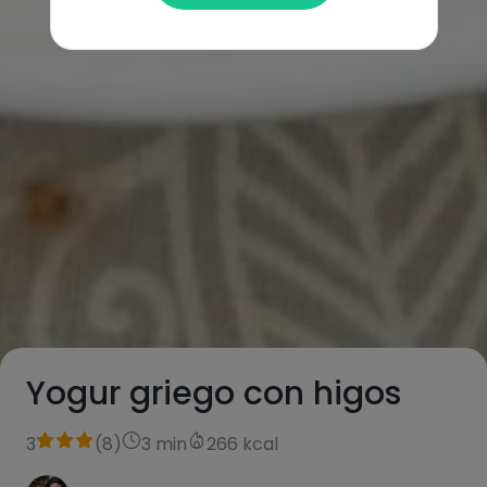
Yogur griego con higos
3
(
8
)
3 min
266 kcal